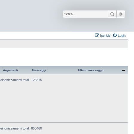
Cerca
Ricer
Iscriviti
Login
Argomenti
Messaggi
Ultimo messaggio
eindirizzamenti totali: 125615
eindirizzamenti totali: 850460