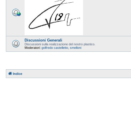
Discussioni Generali
Discussioni sulla realizzazione del nostro plastico.
Moderatori:
golfredo castelletto
,
smelloni
Indice