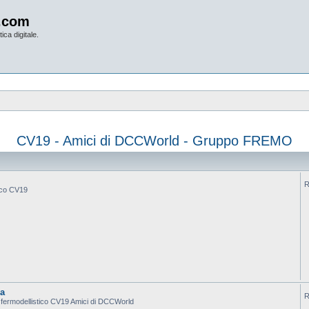
.com
ica digitale.
CV19 - Amici di DCCWorld - Gruppo FREMO
R
tico CV19
ca
R
po fermodellistico CV19 Amici di DCCWorld