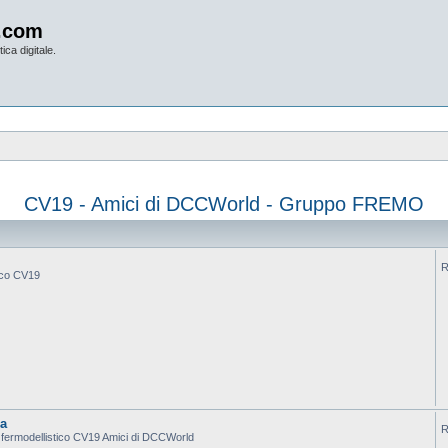
.com
ica digitale.
CV19 - Amici di DCCWorld - Gruppo FREMO
R
tico CV19
ca
R
po fermodellistico CV19 Amici di DCCWorld