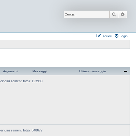
Cerca
Ricer
Iscriviti
Login
Argomenti
Messaggi
Ultimo messaggio
eindirizzamenti totali: 123999
eindirizzamenti totali: 848677