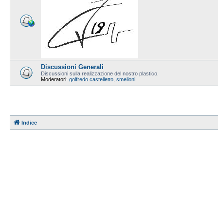
Discussioni Generali
Discussioni sulla realizzazione del nostro plastico.
Moderatori:
golfredo castelletto
,
smelloni
Indice