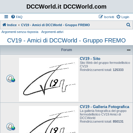
DCCWorld.it DCCWorld.com
FAQ
Iscriviti
Login
Indice
CV19 - Amici di DCCWorld - Gruppo FREMO
Argomenti senza risposta
Argomenti attivi
e
CV19 - Amici di DCCWorld - Gruppo FREMO
r
c
Forum
a
CV19 - Sito
Sito Web del gruppo fermodellistico
CV19
Reindirizzamenti totali:
125333
CV19 - Galleria Fotografica
La galleria fotografica del gruppo
fermodellistico CV19 Amici di
DCCWorld
Reindirizzamenti totali:
850131