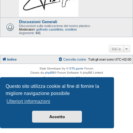
Discussioni Generali
Discussioni sulla realizzazione del nostro plastico.
Moderatori:
golfredo castelletto
,
smelloni
Argomenti:
441
Vai a
Indice
Cancella cookie
Tutti gli orari sono
UTC+02:00
Style Developer by ©
GTA game
Forum.
Creato da
phpBB
® Forum Software © phpBB Limited
Traduzione Italiana
phpBB-Italia.it
Privacy
|
Condizioni
Questo sito utilizza cookie al fine di fornire la
migliore navigazione possibile
Ulteriori informazioni
Accetto