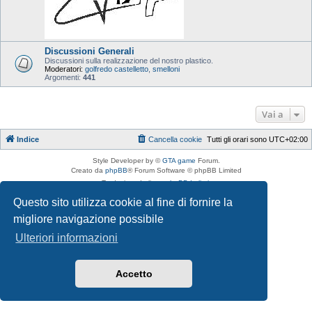
Discussioni Generali
Discussioni sulla realizzazione del nostro plastico.
Moderatori:
golfredo castelletto
,
smelloni
Argomenti:
441
Vai a
Indice
Cancella cookie
Tutti gli orari sono
UTC+02:00
Style Developer by ©
GTA game
Forum.
Creato da
phpBB
® Forum Software © phpBB Limited
Traduzione Italiana
phpBB-Italia.it
Privacy
|
Condizioni
Questo sito utilizza cookie al fine di fornire la
migliore navigazione possibile
Ulteriori informazioni
Accetto