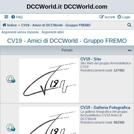
DCCWorld.it DCCWorld.com
FAQ
Iscriviti
Login
Indice
CV19 - Amici di DCCWorld - Gruppo FREMO
Argomenti senza risposta
Argomenti attivi
e
CV19 - Amici di DCCWorld - Gruppo FREMO
r
c
Forum
a
CV19 - Sito
Sito Web del gruppo fermodellistico
CV19
Reindirizzamenti totali:
127482
CV19 - Galleria Fotografica
La galleria fotografica del gruppo
fermodellistico CV19 Amici di
DCCWorld
Reindirizzamenti totali:
852366