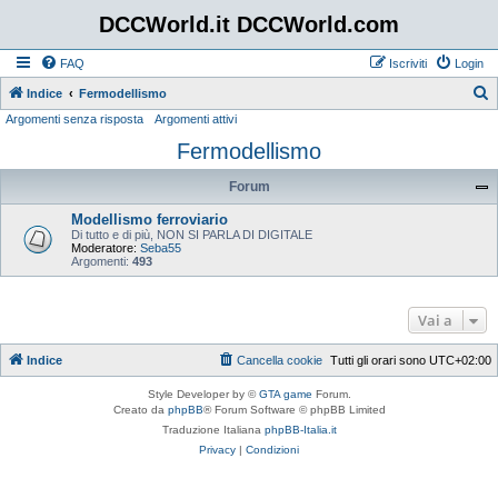
DCCWorld.it DCCWorld.com
FAQ
Iscriviti
Login
Indice
Fermodellismo
Argomenti senza risposta
Argomenti attivi
e
Fermodellismo
r
c
Forum
a
Modellismo ferroviario
Di tutto e di più, NON SI PARLA DI DIGITALE
Moderatore:
Seba55
Argomenti:
493
Vai a
Indice
Cancella cookie
Tutti gli orari sono
UTC+02:00
Style Developer by ©
GTA game
Forum.
Creato da
phpBB
® Forum Software © phpBB Limited
Traduzione Italiana
phpBB-Italia.it
Privacy
|
Condizioni