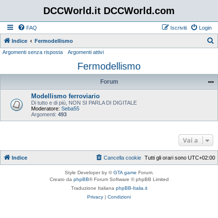
DCCWorld.it DCCWorld.com
FAQ
Iscriviti
Login
Indice
Fermodellismo
Argomenti senza risposta
Argomenti attivi
e
Fermodellismo
r
c
Forum
a
Modellismo ferroviario
Di tutto e di più, NON SI PARLA DI DIGITALE
Moderatore:
Seba55
Argomenti:
493
Vai a
Indice
Cancella cookie
Tutti gli orari sono
UTC+02:00
Style Developer by ©
GTA game
Forum.
Creato da
phpBB
® Forum Software © phpBB Limited
Traduzione Italiana
phpBB-Italia.it
Privacy
|
Condizioni