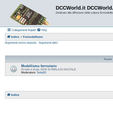
DCCWorld.it DCCWorld
Dedicato alla diffusione della cultura fermodellist
Collegamenti Rapidi
FAQ
Indice
Fermodellismo
Argomenti senza risposta
Argomenti attivi
Forum
Modellismo ferroviario
Di tutto e di più, NON SI PARLA DI DIGITALE
Moderatore:
Seba55
Indice