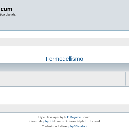
.com
ica digitale.
Fermodellismo
Style Developer by ©
GTA game
Forum.
Creato da
phpBB
® Forum Software © phpBB Limited
Traduzione Italiana
phpBB-Italia.it