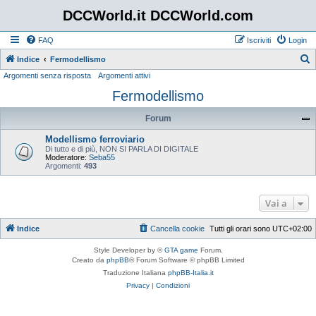
DCCWorld.it DCCWorld.com
FAQ
Iscriviti
Login
Indice
Fermodellismo
Argomenti senza risposta
Argomenti attivi
e
Fermodellismo
r
c
Forum
a
Modellismo ferroviario
Di tutto e di più, NON SI PARLA DI DIGITALE
Moderatore:
Seba55
Argomenti:
493
Vai a
Indice
Cancella cookie
Tutti gli orari sono
UTC+02:00
Style Developer by ©
GTA game
Forum.
Creato da
phpBB
® Forum Software © phpBB Limited
Traduzione Italiana
phpBB-Italia.it
Privacy
|
Condizioni