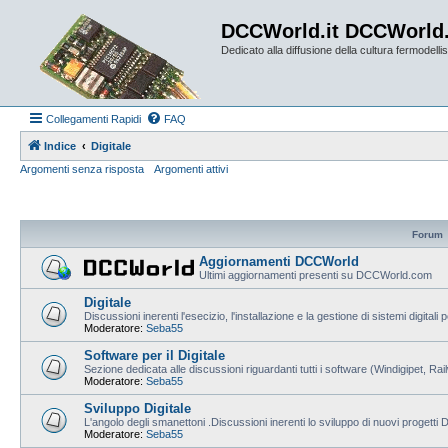
DCCWorld.it DCCWorld
Dedicato alla diffusione della cultura fermodellist
Collegamenti Rapidi
FAQ
Indice
Digitale
Argomenti senza risposta
Argomenti attivi
Forum
Aggiornamenti DCCWorld
Ultimi aggiornamenti presenti su DCCWorld.com
Digitale
Discussioni inerenti l'esecizio, l'installazione e la gestione di sistemi digitali 
Moderatore:
Seba55
Software per il Digitale
Sezione dedicata alle discussioni riguardanti tutti i software (Windigipet, Ra
Moderatore:
Seba55
Sviluppo Digitale
L'angolo degli smanettoni .Discussioni inerenti lo sviluppo di nuovi progetti
Moderatore:
Seba55