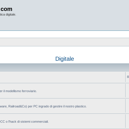
.com
ica digitale.
Digitale
R
per il modellismo ferroviario.
ilware, Railroad&Co) per PC ingrado di gestire il nostro plastico.
 DCC o l'hack di sistemi commerciali.