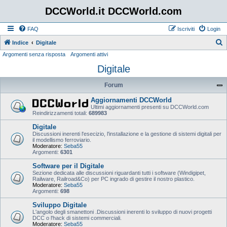
DCCWorld.it DCCWorld.com
FAQ
Iscriviti
Login
Indice
Digitale
Argomenti senza risposta
Argomenti attivi
e
Digitale
r
c
Forum
a
Aggiornamenti DCCWorld
Ultimi aggiornamenti presenti su DCCWorld.com
Reindirizzamenti totali:
689983
Digitale
Discussioni inerenti l'esecizio, l'installazione e la gestione di sistemi digitali per
il modellismo ferroviario.
Moderatore:
Seba55
Argomenti:
6301
Software per il Digitale
Sezione dedicata alle discussioni riguardanti tutti i software (Windigipet,
Railware, Railroad&Co) per PC ingrado di gestire il nostro plastico.
Moderatore:
Seba55
Argomenti:
698
Sviluppo Digitale
L'angolo degli smanettoni .Discussioni inerenti lo sviluppo di nuovi progetti
DCC o l'hack di sistemi commerciali.
Moderatore:
Seba55