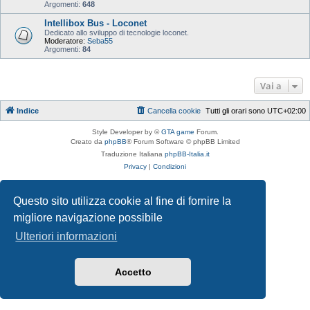
Argomenti:
648
Intellibox Bus - Loconet
Dedicato allo sviluppo di tecnologie loconet.
Moderatore:
Seba55
Argomenti:
84
Vai a
Indice
Cancella cookie
Tutti gli orari sono
UTC+02:00
Style Developer by ©
GTA game
Forum.
Creato da
phpBB
® Forum Software © phpBB Limited
Traduzione Italiana
phpBB-Italia.it
Privacy
|
Condizioni
Questo sito utilizza cookie al fine di fornire la
migliore navigazione possibile
Ulteriori informazioni
Accetto