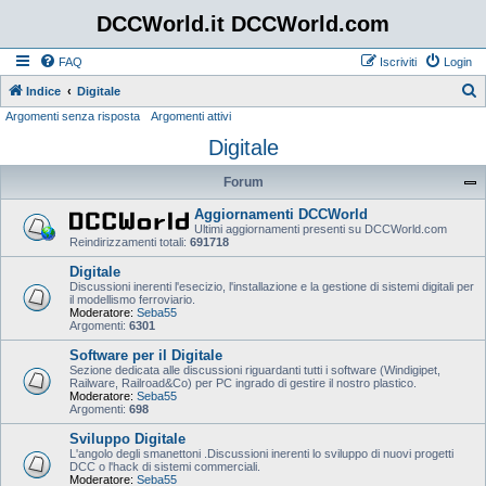
DCCWorld.it DCCWorld.com
FAQ
Iscriviti
Login
Indice
Digitale
Argomenti senza risposta
Argomenti attivi
e
Digitale
r
c
Forum
a
Aggiornamenti DCCWorld
Ultimi aggiornamenti presenti su DCCWorld.com
Reindirizzamenti totali:
691718
Digitale
Discussioni inerenti l'esecizio, l'installazione e la gestione di sistemi digitali per
il modellismo ferroviario.
Moderatore:
Seba55
Argomenti:
6301
Software per il Digitale
Sezione dedicata alle discussioni riguardanti tutti i software (Windigipet,
Railware, Railroad&Co) per PC ingrado di gestire il nostro plastico.
Moderatore:
Seba55
Argomenti:
698
Sviluppo Digitale
L'angolo degli smanettoni .Discussioni inerenti lo sviluppo di nuovi progetti
DCC o l'hack di sistemi commerciali.
Moderatore:
Seba55