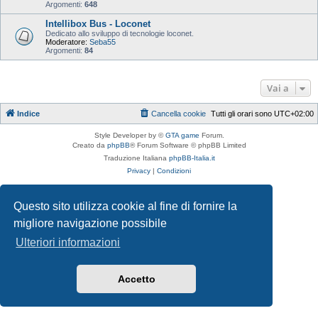
Argomenti:
648
Intellibox Bus - Loconet
Dedicato allo sviluppo di tecnologie loconet.
Moderatore:
Seba55
Argomenti:
84
Vai a
Indice
Cancella cookie
Tutti gli orari sono
UTC+02:00
Style Developer by ©
GTA game
Forum.
Creato da
phpBB
® Forum Software © phpBB Limited
Traduzione Italiana
phpBB-Italia.it
Privacy
|
Condizioni
Questo sito utilizza cookie al fine di fornire la
migliore navigazione possibile
Ulteriori informazioni
Accetto