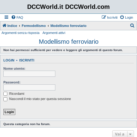
DCCWorld.it DCCWorld.com
FAQ
Iscriviti
Login
Indice
Fermodellismo
Modellismo ferroviario
Argomenti senza risposta
Argomenti attivi
e
Modellismo ferroviario
r
c
Non hai permessi sufficienti per vedere e leggere gli argomenti di questo forum.
a
LOGIN
•
ISCRIVITI
Nome utente:
Password:
Ricordami
Nascondi il mio stato per questa sessione
Questa categoria non ha forum.
Vai a