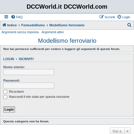
DCCWorld.it DCCWorld.com
FAQ
Iscriviti
Login
Indice
Fermodellismo
Modellismo ferroviario
Argomenti senza risposta
Argomenti attivi
e
Modellismo ferroviario
r
c
Non hai permessi sufficienti per vedere e leggere gli argomenti di questo forum.
a
LOGIN
•
ISCRIVITI
Nome utente:
Password:
Ricordami
Nascondi il mio stato per questa sessione
Questa categoria non ha forum.
Vai a