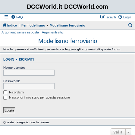
DCCWorld.it DCCWorld.com
FAQ
Iscriviti
Login
Indice
Fermodellismo
Modellismo ferroviario
Argomenti senza risposta
Argomenti attivi
e
Modellismo ferroviario
r
c
Non hai permessi sufficienti per vedere e leggere gli argomenti di questo forum.
a
LOGIN
•
ISCRIVITI
Nome utente:
Password:
Ricordami
Nascondi il mio stato per questa sessione
Questa categoria non ha forum.
Vai a