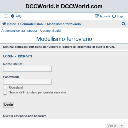
DCCWorld.it DCCWorld.com
FAQ
Iscriviti
Login
Indice
Fermodellismo
Modellismo ferroviario
Argomenti senza risposta
Argomenti attivi
e
Modellismo ferroviario
r
c
Non hai permessi sufficienti per vedere e leggere gli argomenti di questo forum.
a
LOGIN
•
ISCRIVITI
Nome utente:
Password:
Ricordami
Nascondi il mio stato per questa sessione
Questa categoria non ha forum.
Vai a