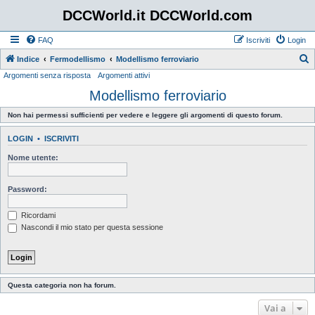
DCCWorld.it DCCWorld.com
FAQ
Iscriviti
Login
Indice
Fermodellismo
Modellismo ferroviario
Argomenti senza risposta
Argomenti attivi
e
Modellismo ferroviario
r
c
Non hai permessi sufficienti per vedere e leggere gli argomenti di questo forum.
a
LOGIN
•
ISCRIVITI
Nome utente:
Password:
Ricordami
Nascondi il mio stato per questa sessione
Questa categoria non ha forum.
Vai a