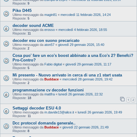
Risposte:
9
Piko D445
Ultimo messaggio da
magin81
«
mercoledì 11 febbraio 2026, 14:24
Risposte:
5
decoder sound ACME
Ultimo messaggio da
erosso
«
mercoledì 4 febbraio 2026, 18:55
Risposte:
11
decoder esu con suono precaricato
Ultimo messaggio da
aton57
«
giovedì 29 gennaio 2026, 15:40
Risposte:
2
Cosa puo' fare un eco's boost abbinato a una Eco's 2? Benefci?
Pro-Contro?
Ultimo messaggio da
Fabio digital
«
giovedì 29 gennaio 2026, 11:17
Risposte:
5
Mi presento - Nuovo arrivato in cerca di una z1 start usata
Ultimo messaggio da
Buddace
«
mercoledì 28 gennaio 2026, 19:42
Risposte:
2
programmazione cv decoder funzioni
Ultimo messaggio da
mattfra
«
lunedì 26 gennaio 2026, 22:32
Risposte:
18
1
2
Settaggi decoder ESU 4.0
Ultimo messaggio da
m.davide13@alice.it
«
lunedì 26 gennaio 2026, 19:49
Risposte:
11
Dcc protocol domanda generale..
Ultimo messaggio da
Buddace
«
giovedì 22 gennaio 2026, 21:49
Risposte:
8