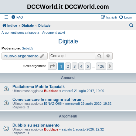
DCCWorld.it DCCWorld.com
FAQ
Iscriviti
Login
Indice
Digitale
Digitale
Argomenti senza risposta
Argomenti attivi
e
Digitale
r
c
Moderatore:
Seba55
a
Cerca
Ricerca avan
Nuovo argomento
Pagina
1
di
126
1
2
3
4
5
126
Prossimo
6299 argomenti
…
Annunci
Piattaforma Mobile Tapatalk
Ultimo messaggio da
Buddace
«
venerdì 21 luglio 2017, 10:00
Come caricare le immagini sul forum:
Ultimo messaggio da
IGNAZIO68
«
mercoledì 29 aprile 2020, 19:32
Risposte:
2
Argomenti
Dubbio su sezionamento
Ultimo messaggio da
Buddace
«
sabato 1 agosto 2026, 12:32
Risposte:
1