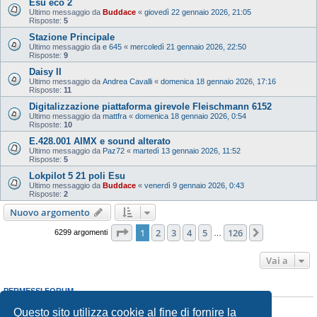
Esu eco 2
Ultimo messaggio da
Buddace
«
giovedì 22 gennaio 2026, 21:05
Risposte:
5
Stazione Principale
Ultimo messaggio da
e 645
«
mercoledì 21 gennaio 2026, 22:50
Risposte:
9
Daisy II
Ultimo messaggio da
Andrea Cavalli
«
domenica 18 gennaio 2026, 17:16
Risposte:
11
Digitalizzazione piattaforma girevole Fleischmann 6152
Ultimo messaggio da
mattfra
«
domenica 18 gennaio 2026, 0:54
Risposte:
10
E.428.001 AIMX e sound alterato
Ultimo messaggio da
Paz72
«
martedì 13 gennaio 2026, 11:52
Risposte:
5
Lokpilot 5 21 poli Esu
Ultimo messaggio da
Buddace
«
venerdì 9 gennaio 2026, 0:43
Risposte:
2
Nuovo argomento
Pagina
1
di
126
1
2
3
4
5
126
Prossimo
6299 argomenti
…
Vai a
PERMESSI FORUM
Non puoi
aprire nuovi argomenti
Questo sito utilizza cookie al fine di fornire la
Non puoi
rispondere negli argomenti