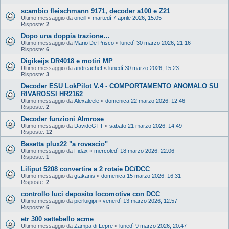
scambio fleischmann 9171, decoder a100 e Z21
Ultimo messaggio da
oneill
«
martedì 7 aprile 2026, 15:05
Risposte:
2
Dopo una doppia trazione…
Ultimo messaggio da
Mario De Prisco
«
lunedì 30 marzo 2026, 21:16
Risposte:
6
Digikeijs DR4018 e motiri MP
Ultimo messaggio da
andreachef
«
lunedì 30 marzo 2026, 15:23
Risposte:
3
Decoder ESU LokPilot V.4 - COMPORTAMENTO ANOMALO SU
RIVAROSSI HR2162
Ultimo messaggio da
Alexaleele
«
domenica 22 marzo 2026, 12:46
Risposte:
2
Decoder funzioni Almrose
Ultimo messaggio da
DavideGTT
«
sabato 21 marzo 2026, 14:49
Risposte:
12
Basetta plux22 "a rovescio"
Ultimo messaggio da
Fidax
«
mercoledì 18 marzo 2026, 22:06
Risposte:
1
Liliput 5208 convertire a 2 rotaie DC/DCC
Ultimo messaggio da
gtakanis
«
domenica 15 marzo 2026, 16:31
Risposte:
2
controllo luci deposito locomotive con DCC
Ultimo messaggio da
pierluigipi
«
venerdì 13 marzo 2026, 12:57
Risposte:
6
etr 300 settebello acme
Ultimo messaggio da
Zampa di Lepre
«
lunedì 9 marzo 2026, 20:47