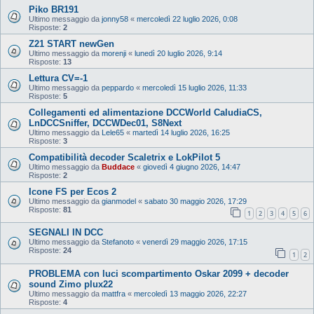
Piko BR191
Ultimo messaggio da
jonny58
«
mercoledì 22 luglio 2026, 0:08
Risposte:
2
Z21 START newGen
Ultimo messaggio da
morenji
«
lunedì 20 luglio 2026, 9:14
Risposte:
13
Lettura CV=-1
Ultimo messaggio da
peppardo
«
mercoledì 15 luglio 2026, 11:33
Risposte:
5
Collegamenti ed alimentazione DCCWorld CaludiaCS,
LnDCCSniffer, DCCWDec01, S8Next
Ultimo messaggio da
Lele65
«
martedì 14 luglio 2026, 16:25
Risposte:
3
Compatibilità decoder Scaletrix e LokPilot 5
Ultimo messaggio da
Buddace
«
giovedì 4 giugno 2026, 14:47
Risposte:
2
Icone FS per Ecos 2
Ultimo messaggio da
gianmodel
«
sabato 30 maggio 2026, 17:29
Risposte:
81
1
2
3
4
5
6
SEGNALI IN DCC
Ultimo messaggio da
Stefanoto
«
venerdì 29 maggio 2026, 17:15
Risposte:
24
1
2
PROBLEMA con luci scompartimento Oskar 2099 + decoder
sound Zimo plux22
Ultimo messaggio da
mattfra
«
mercoledì 13 maggio 2026, 22:27
Risposte:
4