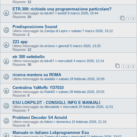
Risposte:
12
ETR.300: richiede una programmazione particolare?
Ultimo messaggio da
loko67
«
lunedì 9 marzo 2026, 16:44
Risposte:
20
1
2
Predisposizione Sound
Ultimo messaggio da
Zampa di Lepre
«
sabato 7 marzo 2026, 19:12
Risposte:
2
Z21 app
Ultimo messaggio da
erosso
«
giovedì 5 marzo 2026, 13:25
Risposte:
12
etr 300 settebello
Ultimo messaggio da
loko67
«
mercoledì 4 marzo 2026, 12:14
Risposte:
30
1
2
3
ricerca mentore su ROMA
Ultimo messaggio da
ataddei
«
sabato 28 febbraio 2026, 20:05
Centralina YaMoRc YD7010
Ultimo messaggio da
Raln60
«
sabato 28 febbraio 2026, 20:03
Risposte:
9
ESU LOKPILOT - CONSIGLI, INFO E MANUALI
Ultimo messaggio da
Alexaleele
«
mercoledì 25 febbraio 2026, 11:51
Risposte:
7
Problemi Decoder S4 Arnold
Ultimo messaggio da
foliosi
«
domenica 15 febbraio 2026, 21:16
Risposte:
8
Manuale in italiano Lokprogrammer Esu
Ultimo messaggio da
Zampa di Lepre
«
mercoledì 11 febbraio 2026, 23:57