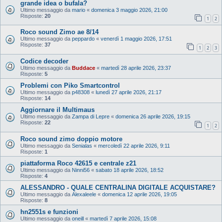
grande idea o bufala?
Ultimo messaggio da
mario
«
domenica 3 maggio 2026, 21:00
Risposte:
20
1
2
Roco sound Zimo ae 8/14
Ultimo messaggio da
peppardo
«
venerdì 1 maggio 2026, 17:51
Risposte:
37
1
2
3
Codice decoder
Ultimo messaggio da
Buddace
«
martedì 28 aprile 2026, 23:37
Risposte:
5
Problemi con Piko Smartcontrol
Ultimo messaggio da
p48308
«
lunedì 27 aprile 2026, 21:17
Risposte:
14
Aggiornare il Multimaus
Ultimo messaggio da
Zampa di Lepre
«
domenica 26 aprile 2026, 19:15
Risposte:
22
1
2
Roco sound zimo doppio motore
Ultimo messaggio da
Senialas
«
mercoledì 22 aprile 2026, 9:11
Risposte:
1
piattaforma Roco 42615 e centrale z21
Ultimo messaggio da
Ninni56
«
sabato 18 aprile 2026, 18:52
Risposte:
4
ALESSANDRO - QUALE CENTRALINA DIGITALE ACQUISTARE?
Ultimo messaggio da
Alexaleele
«
domenica 12 aprile 2026, 19:05
Risposte:
8
hn2551s e funzioni
Ultimo messaggio da
oneill
«
martedì 7 aprile 2026, 15:08