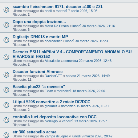
scambio fleischmann 9171, decoder a100 e Z21
Ultimo messaggio da
oneill
«
martedì 7 aprile 2026, 15:05
Risposte:
2
Dopo una doppia trazione…
Ultimo messaggio da
Mario De Prisco
«
lunedì 30 marzo 2026, 21:16
Risposte:
6
Digikeijs DR4018 e motiri MP
Ultimo messaggio da
andreachef
«
lunedì 30 marzo 2026, 15:23
Risposte:
3
Decoder ESU LokPilot V.4 - COMPORTAMENTO ANOMALO SU
RIVAROSSI HR2162
Ultimo messaggio da
Alexaleele
«
domenica 22 marzo 2026, 12:46
Risposte:
2
Decoder funzioni Almrose
Ultimo messaggio da
DavideGTT
«
sabato 21 marzo 2026, 14:49
Risposte:
12
Basetta plux22 "a rovescio"
Ultimo messaggio da
Fidax
«
mercoledì 18 marzo 2026, 22:06
Risposte:
1
Liliput 5208 convertire a 2 rotaie DC/DCC
Ultimo messaggio da
gtakanis
«
domenica 15 marzo 2026, 16:31
Risposte:
2
controllo luci deposito locomotive con DCC
Ultimo messaggio da
pierluigipi
«
venerdì 13 marzo 2026, 12:57
Risposte:
6
etr 300 settebello acme
Ultimo messaggio da
Zampa di Lepre
«
lunedì 9 marzo 2026, 20:47