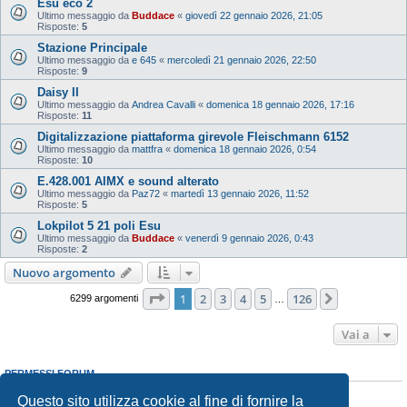
Esu eco 2
Ultimo messaggio da
Buddace
«
giovedì 22 gennaio 2026, 21:05
Risposte:
5
Stazione Principale
Ultimo messaggio da
e 645
«
mercoledì 21 gennaio 2026, 22:50
Risposte:
9
Daisy II
Ultimo messaggio da
Andrea Cavalli
«
domenica 18 gennaio 2026, 17:16
Risposte:
11
Digitalizzazione piattaforma girevole Fleischmann 6152
Ultimo messaggio da
mattfra
«
domenica 18 gennaio 2026, 0:54
Risposte:
10
E.428.001 AIMX e sound alterato
Ultimo messaggio da
Paz72
«
martedì 13 gennaio 2026, 11:52
Risposte:
5
Lokpilot 5 21 poli Esu
Ultimo messaggio da
Buddace
«
venerdì 9 gennaio 2026, 0:43
Risposte:
2
Nuovo argomento
Pagina
1
di
126
1
2
3
4
5
126
Prossimo
6299 argomenti
…
Vai a
PERMESSI FORUM
Non puoi
aprire nuovi argomenti
Questo sito utilizza cookie al fine di fornire la
Non puoi
rispondere negli argomenti