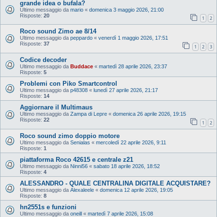
grande idea o bufala?
Ultimo messaggio da
mario
«
domenica 3 maggio 2026, 21:00
Risposte:
20
1
2
Roco sound Zimo ae 8/14
Ultimo messaggio da
peppardo
«
venerdì 1 maggio 2026, 17:51
Risposte:
37
1
2
3
Codice decoder
Ultimo messaggio da
Buddace
«
martedì 28 aprile 2026, 23:37
Risposte:
5
Problemi con Piko Smartcontrol
Ultimo messaggio da
p48308
«
lunedì 27 aprile 2026, 21:17
Risposte:
14
Aggiornare il Multimaus
Ultimo messaggio da
Zampa di Lepre
«
domenica 26 aprile 2026, 19:15
Risposte:
22
1
2
Roco sound zimo doppio motore
Ultimo messaggio da
Senialas
«
mercoledì 22 aprile 2026, 9:11
Risposte:
1
piattaforma Roco 42615 e centrale z21
Ultimo messaggio da
Ninni56
«
sabato 18 aprile 2026, 18:52
Risposte:
4
ALESSANDRO - QUALE CENTRALINA DIGITALE ACQUISTARE?
Ultimo messaggio da
Alexaleele
«
domenica 12 aprile 2026, 19:05
Risposte:
8
hn2551s e funzioni
Ultimo messaggio da
oneill
«
martedì 7 aprile 2026, 15:08