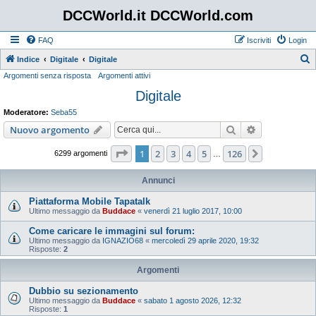
DCCWorld.it DCCWorld.com
FAQ
Iscriviti
Login
Indice
Digitale
Digitale
Argomenti senza risposta
Argomenti attivi
e
Digitale
r
c
Moderatore:
Seba55
a
Cerca
Ricerca avan
Nuovo argomento
Pagina
1
di
126
1
2
3
4
5
126
Prossimo
6299 argomenti
…
Annunci
Piattaforma Mobile Tapatalk
Ultimo messaggio da
Buddace
«
venerdì 21 luglio 2017, 10:00
Come caricare le immagini sul forum:
Ultimo messaggio da
IGNAZIO68
«
mercoledì 29 aprile 2020, 19:32
Risposte:
2
Argomenti
Dubbio su sezionamento
Ultimo messaggio da
Buddace
«
sabato 1 agosto 2026, 12:32
Risposte:
1