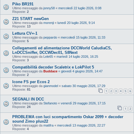
Piko BR191
Ultimo messaggio da
jonny58
«
mercoledì 22 luglio 2026, 0:08
Risposte:
2
Z21 START newGen
Ultimo messaggio da
morenji
«
lunedì 20 luglio 2026, 9:14
Risposte:
13
Lettura CV=-1
Ultimo messaggio da
peppardo
«
mercoledì 15 luglio 2026, 11:33
Risposte:
5
Collegamenti ed alimentazione DCCWorld CaludiaCS,
LnDCCSniffer, DCCWDec01, S8Next
Ultimo messaggio da
Lele65
«
martedì 14 luglio 2026, 16:25
Risposte:
3
Compatibilità decoder Scaletrix e LokPilot 5
Ultimo messaggio da
Buddace
«
giovedì 4 giugno 2026, 14:47
Risposte:
2
Icone FS per Ecos 2
Ultimo messaggio da
gianmodel
«
sabato 30 maggio 2026, 17:29
Risposte:
81
1
2
3
4
5
6
SEGNALI IN DCC
Ultimo messaggio da
Stefanoto
«
venerdì 29 maggio 2026, 17:15
Risposte:
24
1
2
PROBLEMA con luci scompartimento Oskar 2099 + decoder
sound Zimo plux22
Ultimo messaggio da
mattfra
«
mercoledì 13 maggio 2026, 22:27
Risposte:
4