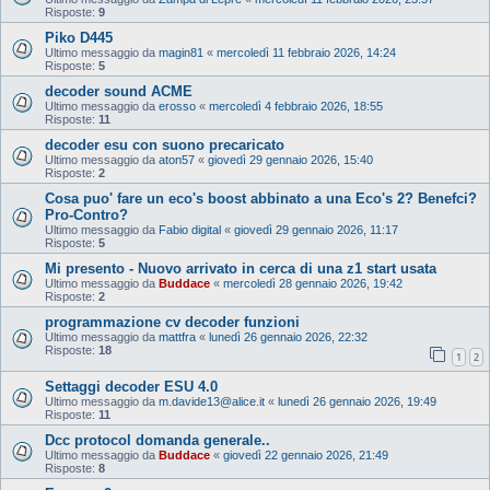
Risposte:
9
Piko D445
Ultimo messaggio da
magin81
«
mercoledì 11 febbraio 2026, 14:24
Risposte:
5
decoder sound ACME
Ultimo messaggio da
erosso
«
mercoledì 4 febbraio 2026, 18:55
Risposte:
11
decoder esu con suono precaricato
Ultimo messaggio da
aton57
«
giovedì 29 gennaio 2026, 15:40
Risposte:
2
Cosa puo' fare un eco's boost abbinato a una Eco's 2? Benefci?
Pro-Contro?
Ultimo messaggio da
Fabio digital
«
giovedì 29 gennaio 2026, 11:17
Risposte:
5
Mi presento - Nuovo arrivato in cerca di una z1 start usata
Ultimo messaggio da
Buddace
«
mercoledì 28 gennaio 2026, 19:42
Risposte:
2
programmazione cv decoder funzioni
Ultimo messaggio da
mattfra
«
lunedì 26 gennaio 2026, 22:32
Risposte:
18
1
2
Settaggi decoder ESU 4.0
Ultimo messaggio da
m.davide13@alice.it
«
lunedì 26 gennaio 2026, 19:49
Risposte:
11
Dcc protocol domanda generale..
Ultimo messaggio da
Buddace
«
giovedì 22 gennaio 2026, 21:49
Risposte:
8