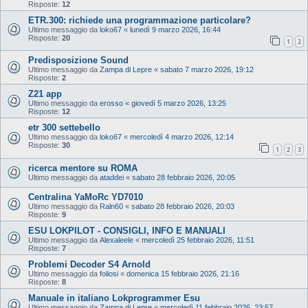
Risposte:
12
ETR.300: richiede una programmazione particolare?
Ultimo messaggio da
loko67
«
lunedì 9 marzo 2026, 16:44
Risposte:
20
1
2
Predisposizione Sound
Ultimo messaggio da
Zampa di Lepre
«
sabato 7 marzo 2026, 19:12
Risposte:
2
Z21 app
Ultimo messaggio da
erosso
«
giovedì 5 marzo 2026, 13:25
Risposte:
12
etr 300 settebello
Ultimo messaggio da
loko67
«
mercoledì 4 marzo 2026, 12:14
Risposte:
30
1
2
3
ricerca mentore su ROMA
Ultimo messaggio da
ataddei
«
sabato 28 febbraio 2026, 20:05
Centralina YaMoRc YD7010
Ultimo messaggio da
Raln60
«
sabato 28 febbraio 2026, 20:03
Risposte:
9
ESU LOKPILOT - CONSIGLI, INFO E MANUALI
Ultimo messaggio da
Alexaleele
«
mercoledì 25 febbraio 2026, 11:51
Risposte:
7
Problemi Decoder S4 Arnold
Ultimo messaggio da
foliosi
«
domenica 15 febbraio 2026, 21:16
Risposte:
8
Manuale in italiano Lokprogrammer Esu
Ultimo messaggio da
Zampa di Lepre
«
mercoledì 11 febbraio 2026, 23:57