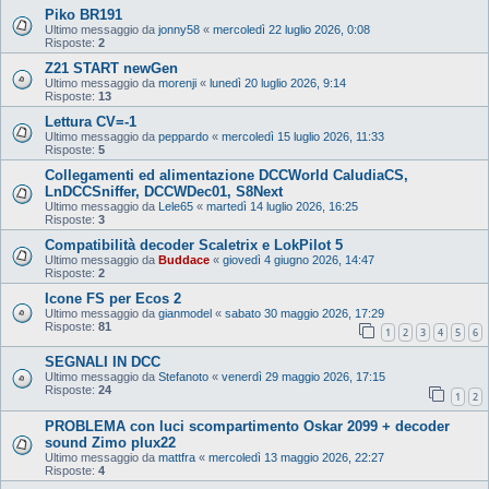
Piko BR191
Ultimo messaggio da
jonny58
«
mercoledì 22 luglio 2026, 0:08
Risposte:
2
Z21 START newGen
Ultimo messaggio da
morenji
«
lunedì 20 luglio 2026, 9:14
Risposte:
13
Lettura CV=-1
Ultimo messaggio da
peppardo
«
mercoledì 15 luglio 2026, 11:33
Risposte:
5
Collegamenti ed alimentazione DCCWorld CaludiaCS,
LnDCCSniffer, DCCWDec01, S8Next
Ultimo messaggio da
Lele65
«
martedì 14 luglio 2026, 16:25
Risposte:
3
Compatibilità decoder Scaletrix e LokPilot 5
Ultimo messaggio da
Buddace
«
giovedì 4 giugno 2026, 14:47
Risposte:
2
Icone FS per Ecos 2
Ultimo messaggio da
gianmodel
«
sabato 30 maggio 2026, 17:29
Risposte:
81
1
2
3
4
5
6
SEGNALI IN DCC
Ultimo messaggio da
Stefanoto
«
venerdì 29 maggio 2026, 17:15
Risposte:
24
1
2
PROBLEMA con luci scompartimento Oskar 2099 + decoder
sound Zimo plux22
Ultimo messaggio da
mattfra
«
mercoledì 13 maggio 2026, 22:27
Risposte:
4