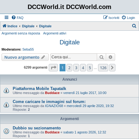
DCCWorld.it DCCWorld.com
FAQ
Iscriviti
Login
Indice
Digitale
Digitale
Argomenti senza risposta
Argomenti attivi
e
Digitale
r
c
Moderatore:
Seba55
a
Cerca
Ricerca avan
Nuovo argomento
Pagina
1
di
126
1
2
3
4
5
126
Prossimo
6299 argomenti
…
Annunci
Piattaforma Mobile Tapatalk
Ultimo messaggio da
Buddace
«
venerdì 21 luglio 2017, 10:00
Come caricare le immagini sul forum:
Ultimo messaggio da
IGNAZIO68
«
mercoledì 29 aprile 2020, 19:32
Risposte:
2
Argomenti
Dubbio su sezionamento
Ultimo messaggio da
Buddace
«
sabato 1 agosto 2026, 12:32
Risposte:
1