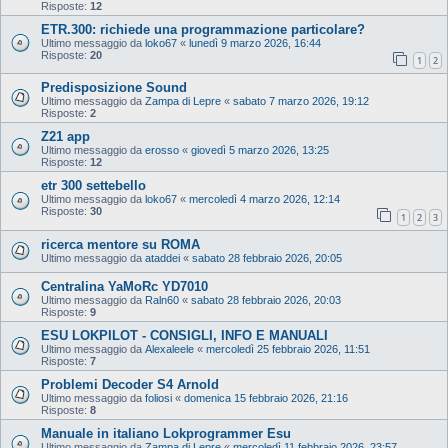
Risposte:
12
ETR.300: richiede una programmazione particolare?
Ultimo messaggio da
loko67
«
lunedì 9 marzo 2026, 16:44
Risposte:
20
1
2
Predisposizione Sound
Ultimo messaggio da
Zampa di Lepre
«
sabato 7 marzo 2026, 19:12
Risposte:
2
Z21 app
Ultimo messaggio da
erosso
«
giovedì 5 marzo 2026, 13:25
Risposte:
12
etr 300 settebello
Ultimo messaggio da
loko67
«
mercoledì 4 marzo 2026, 12:14
Risposte:
30
1
2
3
ricerca mentore su ROMA
Ultimo messaggio da
ataddei
«
sabato 28 febbraio 2026, 20:05
Centralina YaMoRc YD7010
Ultimo messaggio da
Raln60
«
sabato 28 febbraio 2026, 20:03
Risposte:
9
ESU LOKPILOT - CONSIGLI, INFO E MANUALI
Ultimo messaggio da
Alexaleele
«
mercoledì 25 febbraio 2026, 11:51
Risposte:
7
Problemi Decoder S4 Arnold
Ultimo messaggio da
foliosi
«
domenica 15 febbraio 2026, 21:16
Risposte:
8
Manuale in italiano Lokprogrammer Esu
Ultimo messaggio da
Zampa di Lepre
«
mercoledì 11 febbraio 2026, 23:57