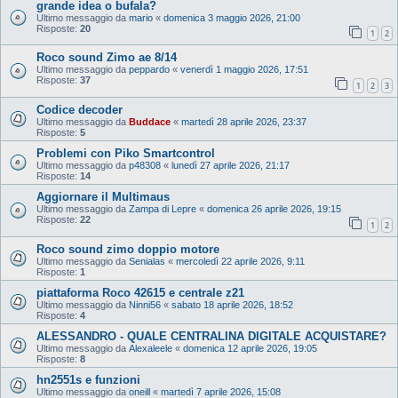
grande idea o bufala?
Ultimo messaggio da
mario
«
domenica 3 maggio 2026, 21:00
Risposte:
20
1
2
Roco sound Zimo ae 8/14
Ultimo messaggio da
peppardo
«
venerdì 1 maggio 2026, 17:51
Risposte:
37
1
2
3
Codice decoder
Ultimo messaggio da
Buddace
«
martedì 28 aprile 2026, 23:37
Risposte:
5
Problemi con Piko Smartcontrol
Ultimo messaggio da
p48308
«
lunedì 27 aprile 2026, 21:17
Risposte:
14
Aggiornare il Multimaus
Ultimo messaggio da
Zampa di Lepre
«
domenica 26 aprile 2026, 19:15
Risposte:
22
1
2
Roco sound zimo doppio motore
Ultimo messaggio da
Senialas
«
mercoledì 22 aprile 2026, 9:11
Risposte:
1
piattaforma Roco 42615 e centrale z21
Ultimo messaggio da
Ninni56
«
sabato 18 aprile 2026, 18:52
Risposte:
4
ALESSANDRO - QUALE CENTRALINA DIGITALE ACQUISTARE?
Ultimo messaggio da
Alexaleele
«
domenica 12 aprile 2026, 19:05
Risposte:
8
hn2551s e funzioni
Ultimo messaggio da
oneill
«
martedì 7 aprile 2026, 15:08