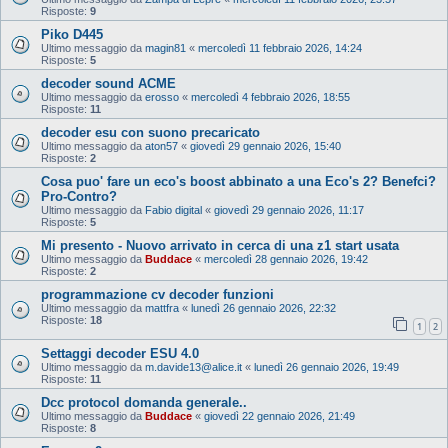
Risposte:
9
Piko D445
Ultimo messaggio da
magin81
«
mercoledì 11 febbraio 2026, 14:24
Risposte:
5
decoder sound ACME
Ultimo messaggio da
erosso
«
mercoledì 4 febbraio 2026, 18:55
Risposte:
11
decoder esu con suono precaricato
Ultimo messaggio da
aton57
«
giovedì 29 gennaio 2026, 15:40
Risposte:
2
Cosa puo' fare un eco's boost abbinato a una Eco's 2? Benefci?
Pro-Contro?
Ultimo messaggio da
Fabio digital
«
giovedì 29 gennaio 2026, 11:17
Risposte:
5
Mi presento - Nuovo arrivato in cerca di una z1 start usata
Ultimo messaggio da
Buddace
«
mercoledì 28 gennaio 2026, 19:42
Risposte:
2
programmazione cv decoder funzioni
Ultimo messaggio da
mattfra
«
lunedì 26 gennaio 2026, 22:32
Risposte:
18
1
2
Settaggi decoder ESU 4.0
Ultimo messaggio da
m.davide13@alice.it
«
lunedì 26 gennaio 2026, 19:49
Risposte:
11
Dcc protocol domanda generale..
Ultimo messaggio da
Buddace
«
giovedì 22 gennaio 2026, 21:49
Risposte:
8