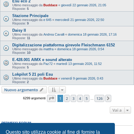
Esu eco 2
Ultimo messaggio da
Buddace
«
giovedì 22 gennaio 2026, 21:05
Risposte:
5
Stazione Principale
Ultimo messaggio da
e 645
«
mercoledì 21 gennaio 2026, 22:50
Risposte:
9
Daisy II
Ultimo messaggio da
Andrea Cavalli
«
domenica 18 gennaio 2026, 17:16
Risposte:
11
Digitalizzazione piattaforma girevole Fleischmann 6152
Ultimo messaggio da
mattfra
«
domenica 18 gennaio 2026, 0:54
Risposte:
10
E.428.001 AIMX e sound alterato
Ultimo messaggio da
Paz72
«
martedì 13 gennaio 2026, 11:52
Risposte:
5
Lokpilot 5 21 poli Esu
Ultimo messaggio da
Buddace
«
venerdì 9 gennaio 2026, 0:43
Risposte:
2
Nuovo argomento
Pagina
1
di
126
1
2
3
4
5
126
Prossimo
6299 argomenti
…
Vai a
PERMESSI FORUM
Non puoi
aprire nuovi argomenti
Questo sito utilizza cookie al fine di fornire la
Non puoi
rispondere negli argomenti