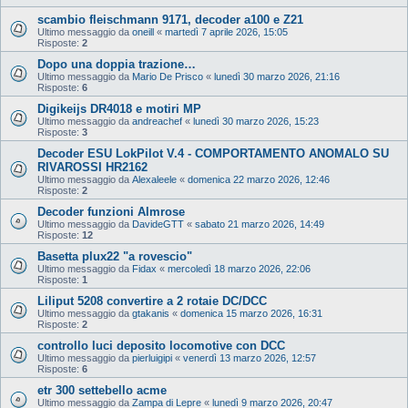
scambio fleischmann 9171, decoder a100 e Z21
Ultimo messaggio da
oneill
«
martedì 7 aprile 2026, 15:05
Risposte:
2
Dopo una doppia trazione…
Ultimo messaggio da
Mario De Prisco
«
lunedì 30 marzo 2026, 21:16
Risposte:
6
Digikeijs DR4018 e motiri MP
Ultimo messaggio da
andreachef
«
lunedì 30 marzo 2026, 15:23
Risposte:
3
Decoder ESU LokPilot V.4 - COMPORTAMENTO ANOMALO SU
RIVAROSSI HR2162
Ultimo messaggio da
Alexaleele
«
domenica 22 marzo 2026, 12:46
Risposte:
2
Decoder funzioni Almrose
Ultimo messaggio da
DavideGTT
«
sabato 21 marzo 2026, 14:49
Risposte:
12
Basetta plux22 "a rovescio"
Ultimo messaggio da
Fidax
«
mercoledì 18 marzo 2026, 22:06
Risposte:
1
Liliput 5208 convertire a 2 rotaie DC/DCC
Ultimo messaggio da
gtakanis
«
domenica 15 marzo 2026, 16:31
Risposte:
2
controllo luci deposito locomotive con DCC
Ultimo messaggio da
pierluigipi
«
venerdì 13 marzo 2026, 12:57
Risposte:
6
etr 300 settebello acme
Ultimo messaggio da
Zampa di Lepre
«
lunedì 9 marzo 2026, 20:47