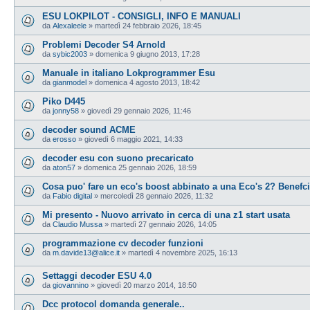
ESU LOKPILOT - CONSIGLI, INFO E MANUALI
da
Alexaleele
»
martedì 24 febbraio 2026, 18:45
Problemi Decoder S4 Arnold
da
sybic2003
»
domenica 9 giugno 2013, 17:28
Manuale in italiano Lokprogrammer Esu
da
gianmodel
»
domenica 4 agosto 2013, 18:42
Piko D445
da
jonny58
»
giovedì 29 gennaio 2026, 11:46
decoder sound ACME
da
erosso
»
giovedì 6 maggio 2021, 14:33
decoder esu con suono precaricato
da
aton57
»
domenica 25 gennaio 2026, 18:59
Cosa puo' fare un eco's boost abbinato a una Eco's 2? Benefc
da
Fabio digital
»
mercoledì 28 gennaio 2026, 11:32
Mi presento - Nuovo arrivato in cerca di una z1 start usata
da
Claudio Mussa
»
martedì 27 gennaio 2026, 14:05
programmazione cv decoder funzioni
da
m.davide13@alice.it
»
martedì 4 novembre 2025, 16:13
Settaggi decoder ESU 4.0
da
giovannino
»
giovedì 20 marzo 2014, 18:50
Dcc protocol domanda generale..