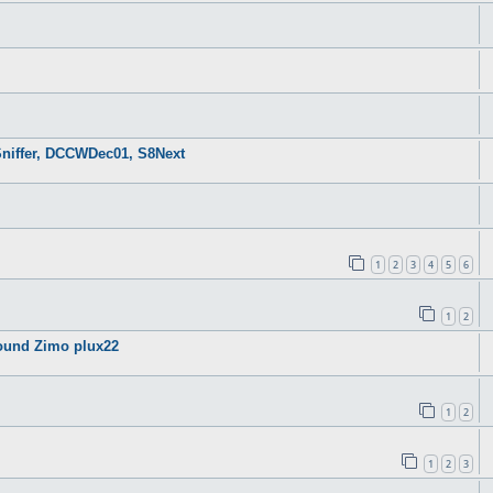
niffer, DCCWDec01, S8Next
1
2
3
4
5
6
1
2
ound Zimo plux22
1
2
1
2
3