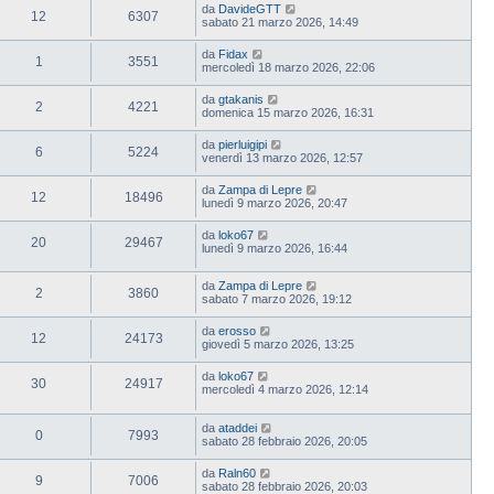
da
DavideGTT
12
6307
sabato 21 marzo 2026, 14:49
da
Fidax
1
3551
mercoledì 18 marzo 2026, 22:06
da
gtakanis
2
4221
domenica 15 marzo 2026, 16:31
da
pierluigipi
6
5224
venerdì 13 marzo 2026, 12:57
da
Zampa di Lepre
12
18496
lunedì 9 marzo 2026, 20:47
da
loko67
20
29467
lunedì 9 marzo 2026, 16:44
da
Zampa di Lepre
2
3860
sabato 7 marzo 2026, 19:12
da
erosso
12
24173
giovedì 5 marzo 2026, 13:25
da
loko67
30
24917
mercoledì 4 marzo 2026, 12:14
da
ataddei
0
7993
sabato 28 febbraio 2026, 20:05
da
Raln60
9
7006
sabato 28 febbraio 2026, 20:03