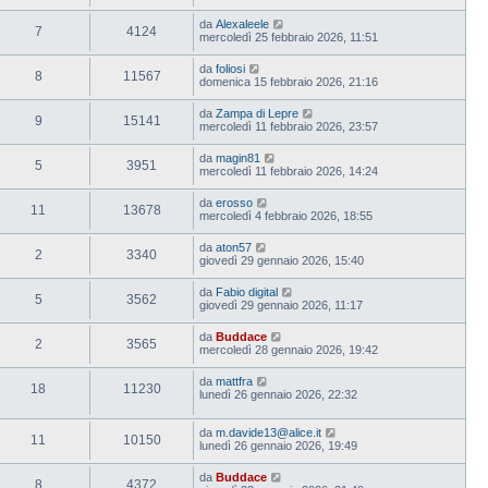
da
Alexaleele
7
4124
mercoledì 25 febbraio 2026, 11:51
da
foliosi
8
11567
domenica 15 febbraio 2026, 21:16
da
Zampa di Lepre
9
15141
mercoledì 11 febbraio 2026, 23:57
da
magin81
5
3951
mercoledì 11 febbraio 2026, 14:24
da
erosso
11
13678
mercoledì 4 febbraio 2026, 18:55
da
aton57
2
3340
giovedì 29 gennaio 2026, 15:40
da
Fabio digital
5
3562
giovedì 29 gennaio 2026, 11:17
da
Buddace
2
3565
mercoledì 28 gennaio 2026, 19:42
da
mattfra
18
11230
lunedì 26 gennaio 2026, 22:32
da
m.davide13@alice.it
11
10150
lunedì 26 gennaio 2026, 19:49
da
Buddace
8
4372