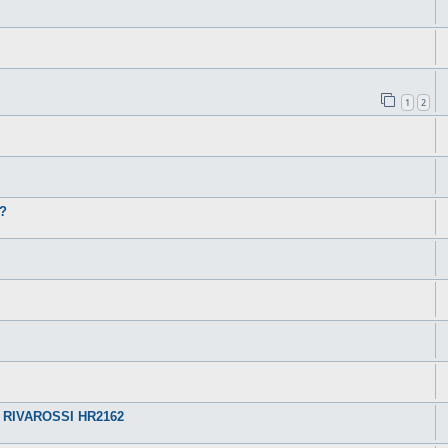
1
2
?
 RIVAROSSI HR2162