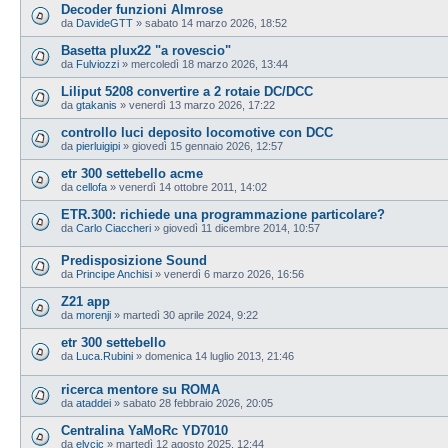
Decoder funzioni Almrose
da
DavideGTT
»
sabato 14 marzo 2026, 18:52
Basetta plux22 "a rovescio"
da
Fulviozzi
»
mercoledì 18 marzo 2026, 13:44
Liliput 5208 convertire a 2 rotaie DC/DCC
da
gtakanis
»
venerdì 13 marzo 2026, 17:22
controllo luci deposito locomotive con DCC
da
pierluigipi
»
giovedì 15 gennaio 2026, 12:57
etr 300 settebello acme
da
cellofa
»
venerdì 14 ottobre 2011, 14:02
ETR.300: richiede una programmazione particolare?
da
Carlo Ciaccheri
»
giovedì 11 dicembre 2014, 10:57
Predisposizione Sound
da
Principe Anchisi
»
venerdì 6 marzo 2026, 16:56
Z21 app
da
morenji
»
martedì 30 aprile 2024, 9:22
etr 300 settebello
da
Luca.Rubini
»
domenica 14 luglio 2013, 21:46
ricerca mentore su ROMA
da
ataddei
»
sabato 28 febbraio 2026, 20:05
Centralina YaMoRc YD7010
da
elvcic
»
martedì 12 agosto 2025, 12:44