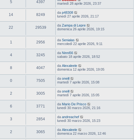
5
4397
martedì 28 aprile 2026, 23:37
da
p48308
14
8249
lunedì 27 aprile 2026, 21:17
da
Zampa di Lepre
22
29539
domenica 26 aprile 2026, 19:15
da
Senialas
1
2956
mercoledì 22 aprile 2026, 9:11
da
Ninni56
4
3245
sabato 18 aprile 2026, 18:52
da
Alexaleele
8
4047
domenica 12 aprile 2026, 19:05
da
oneill
0
7505
martedì 7 aprile 2026, 15:08
da
oneill
2
3005
martedì 7 aprile 2026, 15:05
da
Mario De Prisco
6
3771
lunedì 30 marzo 2026, 21:16
da
andreachef
3
2854
lunedì 30 marzo 2026, 15:23
da
Alexaleele
2
3065
domenica 22 marzo 2026, 12:46