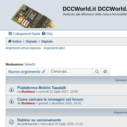
DCCWorld.it DCCWorld
Dedicato alla diffusione della cultura fermodellist
Collegamenti Rapidi
FAQ
Indice
Digitale
Digitale
Argomenti senza risposta
Argomenti attivi
Moderatore:
Seba55
Cerca
Ricerca av
Nuovo argomento
Annunci
Piattaforma Mobile Tapatalk
da
Buddace
»
venerdì 21 luglio 2017, 10:00
Come caricare le immagini sul forum:
da
Buddace
»
giovedì 1 dicembre 2016, 16:41
Argoment
Dubbio su sezionamento
da
andreachef
»
mercoledì 29 luglio 2026, 21:01