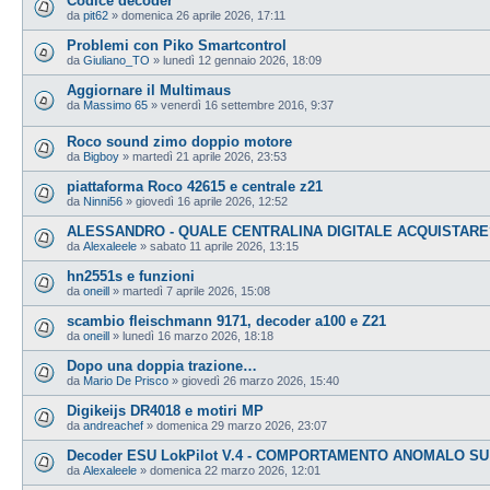
Codice decoder
da
pit62
»
domenica 26 aprile 2026, 17:11
Problemi con Piko Smartcontrol
da
Giuliano_TO
»
lunedì 12 gennaio 2026, 18:09
Aggiornare il Multimaus
da
Massimo 65
»
venerdì 16 settembre 2016, 9:37
Roco sound zimo doppio motore
da
Bigboy
»
martedì 21 aprile 2026, 23:53
piattaforma Roco 42615 e centrale z21
da
Ninni56
»
giovedì 16 aprile 2026, 12:52
ALESSANDRO - QUALE CENTRALINA DIGITALE ACQUISTARE
da
Alexaleele
»
sabato 11 aprile 2026, 13:15
hn2551s e funzioni
da
oneill
»
martedì 7 aprile 2026, 15:08
scambio fleischmann 9171, decoder a100 e Z21
da
oneill
»
lunedì 16 marzo 2026, 18:18
Dopo una doppia trazione…
da
Mario De Prisco
»
giovedì 26 marzo 2026, 15:40
Digikeijs DR4018 e motiri MP
da
andreachef
»
domenica 29 marzo 2026, 23:07
Decoder ESU LokPilot V.4 - COMPORTAMENTO ANOMALO SU
da
Alexaleele
»
domenica 22 marzo 2026, 12:01