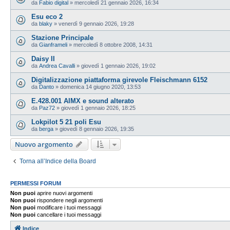
da
Fabio digital
»
mercoledì 21 gennaio 2026, 16:34
Esu eco 2
da
blaky
»
venerdì 9 gennaio 2026, 19:28
Stazione Principale
da
Gianframeli
»
mercoledì 8 ottobre 2008, 14:31
Daisy II
da
Andrea Cavalli
»
giovedì 1 gennaio 2026, 19:02
Digitalizzazione piattaforma girevole Fleischmann 6152
da
Danto
»
domenica 14 giugno 2020, 13:53
E.428.001 AIMX e sound alterato
da
Paz72
»
giovedì 1 gennaio 2026, 18:25
Lokpilot 5 21 poli Esu
da
berga
»
giovedì 8 gennaio 2026, 19:35
Nuovo argomento
Torna all’Indice della Board
PERMESSI FORUM
Non puoi
aprire nuovi argomenti
Non puoi
rispondere negli argomenti
Non puoi
modificare i tuoi messaggi
Non puoi
cancellare i tuoi messaggi
Indice