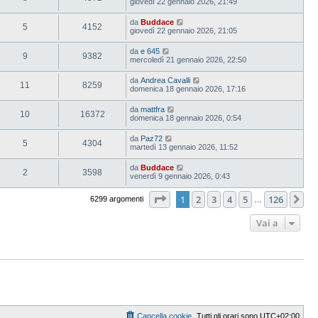
giovedì 22 gennaio 2026, 21:49
da
Buddace
5
4152
giovedì 22 gennaio 2026, 21:05
da
e 645
9
9382
mercoledì 21 gennaio 2026, 22:50
da
Andrea Cavalli
11
8259
domenica 18 gennaio 2026, 17:16
da
mattfra
10
16372
domenica 18 gennaio 2026, 0:54
da
Paz72
5
4304
martedì 13 gennaio 2026, 11:52
da
Buddace
2
3598
venerdì 9 gennaio 2026, 0:43
Pagina
1
di
126
1
2
3
4
5
126
Pr
6299 argomenti
…
Vai a
Cancella cookie
Tutti gli orari sono
UTC+02:00