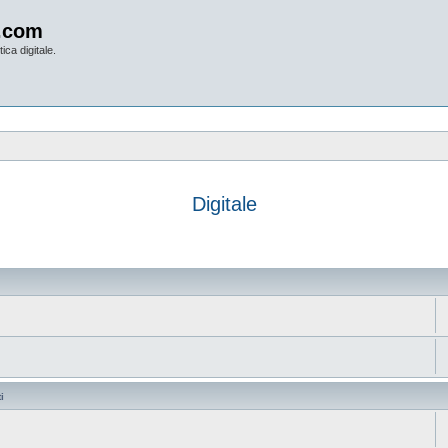
.com
ica digitale.
Digitale
anzata
i