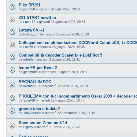
Piko BR191
da
jonny58
»
giovedì 16 luglio 2026, 20:21
Z21 START newGen
da
Luca-62
»
giovedì 15 gennaio 2026, 20:31
Lettura CV=-1
da
Fulviozzi
»
domenica 31 maggio 2026, 18:29
Collegamenti ed alimentazione DCCWorld CaludiaCS, LnDCCS
da
Lele65
»
domenica 28 giugno 2026, 18:35
Compatibilità decoder Scaletrix e LokPilot 5
da
mbiella
»
martedì 2 giugno 2026, 11:41
Icone FS per Ecos 2
da
gianmodel
»
mercoledì 3 agosto 2011, 20:59
SEGNALI IN DCC
da
likenico21
»
mercoledì 15 aprile 2026, 21:28
PROBLEMA con luci scompartimento Oskar 2099 + decoder s
da
Sport69
»
martedì 12 maggio 2026, 10:40
grande idea o bufala?
da
1957fabrizio
»
martedì 22 settembre 2015, 14:19
Roco sound Zimo ae 8/14
da
Bigboy
»
martedì 21 aprile 2026, 23:43