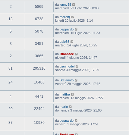
da
jonny58
2
5869
mercoledì 22 luglio 2026, 0:08
da
morenji
13
6738
lunedì 20 luglio 2026, 9:14
da
peppardo
5
5078
mercoledì 15 luglio 2026, 11:33
da
Lele65
3
3451
martedì 14 luglio 2026, 16:25
da
Buddace
2
3665
giovedì 4 giugno 2026, 14:47
da
gianmodel
81
205316
sabato 30 maggio 2026, 17:29
da
Stefanoto
24
10406
venerdì 29 maggio 2026, 17:15
da
mattfra
4
4471
mercoledì 13 maggio 2026, 22:27
da
mario
20
22494
domenica 3 maggio 2026, 21:00
da
peppardo
37
10980
venerdì 1 maggio 2026, 17:51
da
Buddace