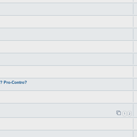
i? Pro-Contro?
1
2