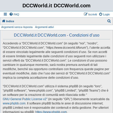
DCCWorld.it DCCWorld.com
FAQ
Iscriviti
Login
Indice
Argomenti senza risposta
Argomenti attivi
e
r
DCCWorld.it DCCWorld.com - Condizioni d’uso
c
Accedendo a “DCCWorld.it DCCWorld.com” (in seguito “noi”, “nostro”,
a
“DCCWorld.it DCCWorld.com”, “https://www.dccworld.it/forum”), l’utente accetta
di essere vincolato legalmente alle seguenti condizioni d’uso. Se non accetti
di essere limitato legalmente dalle condizioni d’uso seguenti non utilizzare i
servizi offerti da “DCCWorld.it DCCWorld.com”. Le condizioni d’uso possono
cambiare in qualunque momento, sarà nostra premura avvisarti di tali
modifiche, benché sia opportuno controllare con frequenza queste pagine per
eventuali modifiche, dato che l’uso dei servizi di “DCCWorld.it DCCWorld.com”
implica la completa accettazione delle condizioni d’uso.
“DCCWorld.it DCCWorld.com” utilizza il sistema phpBB (in seguito “loro”,
“phpBB software”, “www.phpbb.com”, “phpBB Limited”, “phpBB Teams”) che è
un software per la creazione di comunità web rilasciata sotto “
GNU General Public License v2
” (in seguito “GPL”) liberamente scaricabile da
www.phpbb.com
. Il software phpBB facilita le aree di discussione internet;
phpBB Limited non è responsabile dei contenuti e della gestione. Per ulteriori
informazioni su phpBB:
https://www.phpbb.com
.