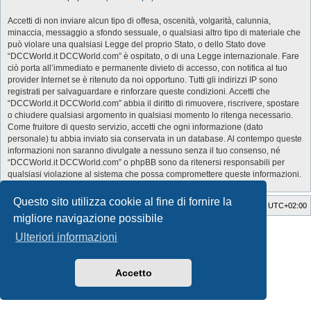
Accetti di non inviare alcun tipo di offesa, oscenità, volgarità, calunnia,
minaccia, messaggio a sfondo sessuale, o qualsiasi altro tipo di materiale che
può violare una qualsiasi Legge del proprio Stato, o dello Stato dove
“DCCWorld.it DCCWorld.com” è ospitato, o di una Legge internazionale. Fare
ciò porta all’immediato e permanente divieto di accesso, con notifica al tuo
provider Internet se è ritenuto da noi opportuno. Tutti gli indirizzi IP sono
registrati per salvaguardare e rinforzare queste condizioni. Accetti che
“DCCWorld.it DCCWorld.com” abbia il diritto di rimuovere, riscrivere, spostare
o chiudere qualsiasi argomento in qualsiasi momento lo ritenga necessario.
Come fruitore di questo servizio, accetti che ogni informazione (dato
personale) tu abbia inviato sia conservata in un database. Al contempo queste
informazioni non saranno divulgate a nessuno senza il tuo consenso, né
“DCCWorld.it DCCWorld.com” o phpBB sono da ritenersi responsabili per
qualsiasi violazione al sistema che possa compromettere queste informazioni.
Questo sito utilizza cookie al fine di fornire la
Indice
Cancella cookie
Tutti gli orari sono
UTC+02:00
migliore navigazione possibile
Style Developer by ©
GTA game
Forum.
Ulteriori informazioni
Creato da
phpBB
® Forum Software © phpBB Limited
Traduzione Italiana
phpBB-Italia.it
Privacy
|
Condizioni
Accetto