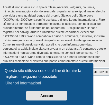
Accetti di non inviare alcun tipo di offesa, oscenità, volgarità, calunnia,
minaccia, messaggio a sfondo sessuale, o qualsiasi altro tipo di materiale che
può violare una qualsiasi Legge del proprio Stato, o dello Stato dove
“DCCWorld.it DCCWorld.com” è ospitato, o di una Legge internazionale. Fare
ciò porta all’immediato e permanente divieto di accesso, con notifica al tuo
provider Internet se è ritenuto da noi opportuno. Tutti gli indirizzi IP sono
registrati per salvaguardare e rinforzare queste condizioni. Accetti che
“DCCWorld.it DCCWorld.com” abbia il diritto di rimuovere, riscrivere, spostare
o chiudere qualsiasi argomento in qualsiasi momento lo ritenga necessario.
Come fruitore di questo servizio, accetti che ogni informazione (dato
personale) tu abbia inviato sia conservata in un database. Al contempo queste
informazioni non saranno divulgate a nessuno senza il tuo consenso, né
“DCCWorld.it DCCWorld.com” o phpBB sono da ritenersi responsabili per
qualsiasi violazione al sistema che possa compromettere queste informazioni.
Questo sito utilizza cookie al fine di fornire la
Indice
Cancella cookie
Tutti gli orari sono
UTC+02:00
migliore navigazione possibile
Style Developer by ©
GTA game
Forum.
Ulteriori informazioni
Creato da
phpBB
® Forum Software © phpBB Limited
Traduzione Italiana
phpBB-Italia.it
Privacy
|
Condizioni
Accetto