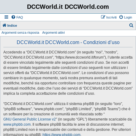
DCCWorld.it DCCWorld.com
FAQ
Iscriviti
Login
Indice
Argomenti senza risposta
Argomenti attivi
e
r
DCCWorld.it DCCWorld.com - Condizioni d’uso
c
Accedendo a “DCCWorld.it DCCWorld.com” (in seguito “noi”, “nostro”,
a
“DCCWorld.it DCCWorld.com”, “https://www.dccworld.it/forum”), l’utente accetta
di essere vincolato legalmente alle seguenti condizioni d’uso. Se non accetti
di essere limitato legalmente dalle condizioni d’uso seguenti non utilizzare i
servizi offerti da “DCCWorld.it DCCWorld.com”. Le condizioni d’uso possono
cambiare in qualunque momento, sarà nostra premura avvisarti di tali
modifiche, benché sia opportuno controllare con frequenza queste pagine per
eventuali modifiche, dato che l’uso dei servizi di “DCCWorld.it DCCWorld.com”
implica la completa accettazione delle condizioni d’uso.
“DCCWorld.it DCCWorld.com” utilizza il sistema phpBB (in seguito “loro”,
“phpBB software”, “www.phpbb.com”, “phpBB Limited”, “phpBB Teams”) che è
un software per la creazione di comunità web rilasciata sotto “
GNU General Public License v2
” (in seguito “GPL”) liberamente scaricabile da
www.phpbb.com
. Il software phpBB facilita le aree di discussione internet;
phpBB Limited non è responsabile dei contenuti e della gestione. Per ulteriori
informazioni su phpBB:
https://www.phpbb.com
.