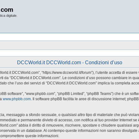
.com
ica digitale.
DCCWorld.it DCCWorld.com - Condizioni d’uso
d.it DCCWorld.com”, “https://www.dccworld.it/forum”), l’utente accetta di essere v
 offerti da “DCCWorld.it DCCWorld.com”. Le condizioni d’uso possono cambiare in qu
dato che l’uso dei servizi di “DCCWorld.it DCCWorld.com” implica la completa accet
hpBB software”, “www.phpbb.com”, “phpBB Limited”, “phpBB Teams”) che è un softwar
da
www.phpbb.com
. Il software phpBB facilita le aree di discussione internet; phpB
naccia, messaggio a sfondo sessuale, o qualsiasi altro tipo di materiale che può viol
ediato e permanente divieto di accesso, con notifica al tuo provider Internet se è ri
rld.com” abbia il diritto di rimuovere, riscrivere, spostare o chiudere qualsiasi a
sia conservata in un database. Al contempo queste informazioni non saranno divul
 compromettere queste informazioni.