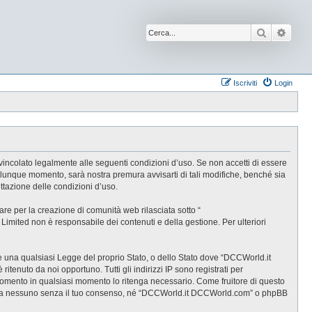
Cerca
Ricer
Iscriviti
Login
incolato legalmente alle seguenti condizioni d’uso. Se non accetti di essere
alunque momento, sarà nostra premura avvisarti di tali modifiche, benché sia
tazione delle condizioni d’uso.
e per la creazione di comunità web rilasciata sotto “
B Limited non è responsabile dei contenuti e della gestione. Per ulteriori
are una qualsiasi Legge del proprio Stato, o dello Stato dove “DCCWorld.it
tenuto da noi opportuno. Tutti gli indirizzi IP sono registrati per
rgomento in qualsiasi momento lo ritenga necessario. Come fruitore di questo
gate a nessuno senza il tuo consenso, né “DCCWorld.it DCCWorld.com” o phpBB