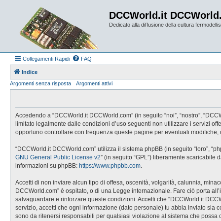
DCCWorld.it DCCWorld
Dedicato alla diffusione della cultura fermodellist
Collegamenti Rapidi
FAQ
Indice
Argomenti senza risposta
Argomenti attivi
Accedendo a “DCCWorld.it DCCWorld.com” (in seguito “noi”, “nostro”, “DCCWorl
limitato legalmente dalle condizioni d’uso seguenti non utilizzare i servizi
opportuno controllare con frequenza queste pagine per eventuali modifiche, 
“DCCWorld.it DCCWorld.com” utilizza il sistema phpBB (in seguito “loro”, “p
GNU General Public License v2
” (in seguito “GPL”) liberamente scaricabile 
informazioni su phpBB:
https://www.phpbb.com
.
Accetti di non inviare alcun tipo di offesa, oscenità, volgarità, calunnia, mi
DCCWorld.com” è ospitato, o di una Legge internazionale. Fare ciò porta all’imm
salvaguardare e rinforzare queste condizioni. Accetti che “DCCWorld.it DCCWo
servizio, accetti che ogni informazione (dato personale) tu abbia inviato 
sono da ritenersi responsabili per qualsiasi violazione al sistema che possa