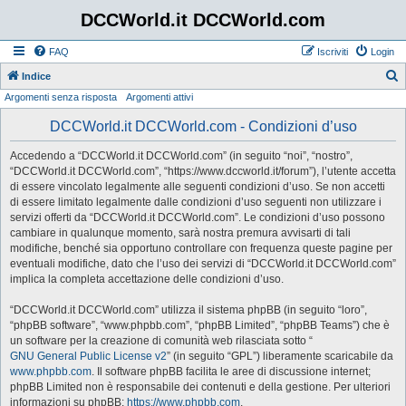
DCCWorld.it DCCWorld.com
FAQ
Iscriviti
Login
Indice
Argomenti senza risposta
Argomenti attivi
e
r
DCCWorld.it DCCWorld.com - Condizioni d’uso
c
Accedendo a “DCCWorld.it DCCWorld.com” (in seguito “noi”, “nostro”,
a
“DCCWorld.it DCCWorld.com”, “https://www.dccworld.it/forum”), l’utente accetta
di essere vincolato legalmente alle seguenti condizioni d’uso. Se non accetti
di essere limitato legalmente dalle condizioni d’uso seguenti non utilizzare i
servizi offerti da “DCCWorld.it DCCWorld.com”. Le condizioni d’uso possono
cambiare in qualunque momento, sarà nostra premura avvisarti di tali
modifiche, benché sia opportuno controllare con frequenza queste pagine per
eventuali modifiche, dato che l’uso dei servizi di “DCCWorld.it DCCWorld.com”
implica la completa accettazione delle condizioni d’uso.
“DCCWorld.it DCCWorld.com” utilizza il sistema phpBB (in seguito “loro”,
“phpBB software”, “www.phpbb.com”, “phpBB Limited”, “phpBB Teams”) che è
un software per la creazione di comunità web rilasciata sotto “
GNU General Public License v2
” (in seguito “GPL”) liberamente scaricabile da
www.phpbb.com
. Il software phpBB facilita le aree di discussione internet;
phpBB Limited non è responsabile dei contenuti e della gestione. Per ulteriori
informazioni su phpBB:
https://www.phpbb.com
.