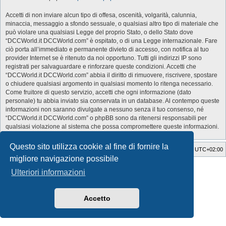
Accetti di non inviare alcun tipo di offesa, oscenità, volgarità, calunnia,
minaccia, messaggio a sfondo sessuale, o qualsiasi altro tipo di materiale che
può violare una qualsiasi Legge del proprio Stato, o dello Stato dove
“DCCWorld.it DCCWorld.com” è ospitato, o di una Legge internazionale. Fare
ciò porta all’immediato e permanente divieto di accesso, con notifica al tuo
provider Internet se è ritenuto da noi opportuno. Tutti gli indirizzi IP sono
registrati per salvaguardare e rinforzare queste condizioni. Accetti che
“DCCWorld.it DCCWorld.com” abbia il diritto di rimuovere, riscrivere, spostare
o chiudere qualsiasi argomento in qualsiasi momento lo ritenga necessario.
Come fruitore di questo servizio, accetti che ogni informazione (dato
personale) tu abbia inviato sia conservata in un database. Al contempo queste
informazioni non saranno divulgate a nessuno senza il tuo consenso, né
“DCCWorld.it DCCWorld.com” o phpBB sono da ritenersi responsabili per
qualsiasi violazione al sistema che possa compromettere queste informazioni.
Questo sito utilizza cookie al fine di fornire la
Indice
Cancella cookie
Tutti gli orari sono
UTC+02:00
migliore navigazione possibile
Style Developer by ©
GTA game
Forum.
Ulteriori informazioni
Creato da
phpBB
® Forum Software © phpBB Limited
Traduzione Italiana
phpBB-Italia.it
Privacy
|
Condizioni
Accetto