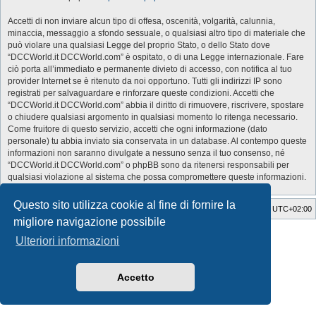
Accetti di non inviare alcun tipo di offesa, oscenità, volgarità, calunnia,
minaccia, messaggio a sfondo sessuale, o qualsiasi altro tipo di materiale che
può violare una qualsiasi Legge del proprio Stato, o dello Stato dove
“DCCWorld.it DCCWorld.com” è ospitato, o di una Legge internazionale. Fare
ciò porta all’immediato e permanente divieto di accesso, con notifica al tuo
provider Internet se è ritenuto da noi opportuno. Tutti gli indirizzi IP sono
registrati per salvaguardare e rinforzare queste condizioni. Accetti che
“DCCWorld.it DCCWorld.com” abbia il diritto di rimuovere, riscrivere, spostare
o chiudere qualsiasi argomento in qualsiasi momento lo ritenga necessario.
Come fruitore di questo servizio, accetti che ogni informazione (dato
personale) tu abbia inviato sia conservata in un database. Al contempo queste
informazioni non saranno divulgate a nessuno senza il tuo consenso, né
“DCCWorld.it DCCWorld.com” o phpBB sono da ritenersi responsabili per
qualsiasi violazione al sistema che possa compromettere queste informazioni.
Questo sito utilizza cookie al fine di fornire la
Indice
Cancella cookie
Tutti gli orari sono
UTC+02:00
migliore navigazione possibile
Style Developer by ©
GTA game
Forum.
Ulteriori informazioni
Creato da
phpBB
® Forum Software © phpBB Limited
Traduzione Italiana
phpBB-Italia.it
Privacy
|
Condizioni
Accetto