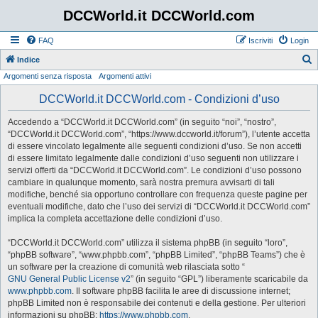
DCCWorld.it DCCWorld.com
FAQ
Iscriviti
Login
Indice
Argomenti senza risposta
Argomenti attivi
e
r
DCCWorld.it DCCWorld.com - Condizioni d’uso
c
Accedendo a “DCCWorld.it DCCWorld.com” (in seguito “noi”, “nostro”,
a
“DCCWorld.it DCCWorld.com”, “https://www.dccworld.it/forum”), l’utente accetta
di essere vincolato legalmente alle seguenti condizioni d’uso. Se non accetti
di essere limitato legalmente dalle condizioni d’uso seguenti non utilizzare i
servizi offerti da “DCCWorld.it DCCWorld.com”. Le condizioni d’uso possono
cambiare in qualunque momento, sarà nostra premura avvisarti di tali
modifiche, benché sia opportuno controllare con frequenza queste pagine per
eventuali modifiche, dato che l’uso dei servizi di “DCCWorld.it DCCWorld.com”
implica la completa accettazione delle condizioni d’uso.
“DCCWorld.it DCCWorld.com” utilizza il sistema phpBB (in seguito “loro”,
“phpBB software”, “www.phpbb.com”, “phpBB Limited”, “phpBB Teams”) che è
un software per la creazione di comunità web rilasciata sotto “
GNU General Public License v2
” (in seguito “GPL”) liberamente scaricabile da
www.phpbb.com
. Il software phpBB facilita le aree di discussione internet;
phpBB Limited non è responsabile dei contenuti e della gestione. Per ulteriori
informazioni su phpBB:
https://www.phpbb.com
.