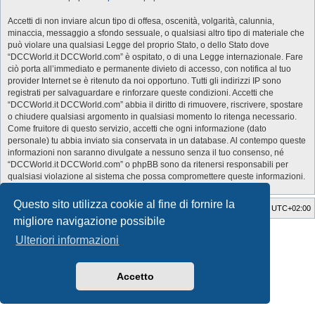
Accetti di non inviare alcun tipo di offesa, oscenità, volgarità, calunnia,
minaccia, messaggio a sfondo sessuale, o qualsiasi altro tipo di materiale che
può violare una qualsiasi Legge del proprio Stato, o dello Stato dove
“DCCWorld.it DCCWorld.com” è ospitato, o di una Legge internazionale. Fare
ciò porta all’immediato e permanente divieto di accesso, con notifica al tuo
provider Internet se è ritenuto da noi opportuno. Tutti gli indirizzi IP sono
registrati per salvaguardare e rinforzare queste condizioni. Accetti che
“DCCWorld.it DCCWorld.com” abbia il diritto di rimuovere, riscrivere, spostare
o chiudere qualsiasi argomento in qualsiasi momento lo ritenga necessario.
Come fruitore di questo servizio, accetti che ogni informazione (dato
personale) tu abbia inviato sia conservata in un database. Al contempo queste
informazioni non saranno divulgate a nessuno senza il tuo consenso, né
“DCCWorld.it DCCWorld.com” o phpBB sono da ritenersi responsabili per
qualsiasi violazione al sistema che possa compromettere queste informazioni.
Questo sito utilizza cookie al fine di fornire la
Indice
Cancella cookie
Tutti gli orari sono
UTC+02:00
migliore navigazione possibile
Style Developer by ©
GTA game
Forum.
Ulteriori informazioni
Creato da
phpBB
® Forum Software © phpBB Limited
Traduzione Italiana
phpBB-Italia.it
Privacy
|
Condizioni
Accetto