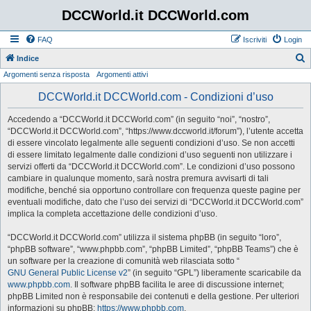
DCCWorld.it DCCWorld.com
FAQ
Iscriviti
Login
Indice
Argomenti senza risposta
Argomenti attivi
e
r
DCCWorld.it DCCWorld.com - Condizioni d’uso
c
Accedendo a “DCCWorld.it DCCWorld.com” (in seguito “noi”, “nostro”,
a
“DCCWorld.it DCCWorld.com”, “https://www.dccworld.it/forum”), l’utente accetta
di essere vincolato legalmente alle seguenti condizioni d’uso. Se non accetti
di essere limitato legalmente dalle condizioni d’uso seguenti non utilizzare i
servizi offerti da “DCCWorld.it DCCWorld.com”. Le condizioni d’uso possono
cambiare in qualunque momento, sarà nostra premura avvisarti di tali
modifiche, benché sia opportuno controllare con frequenza queste pagine per
eventuali modifiche, dato che l’uso dei servizi di “DCCWorld.it DCCWorld.com”
implica la completa accettazione delle condizioni d’uso.
“DCCWorld.it DCCWorld.com” utilizza il sistema phpBB (in seguito “loro”,
“phpBB software”, “www.phpbb.com”, “phpBB Limited”, “phpBB Teams”) che è
un software per la creazione di comunità web rilasciata sotto “
GNU General Public License v2
” (in seguito “GPL”) liberamente scaricabile da
www.phpbb.com
. Il software phpBB facilita le aree di discussione internet;
phpBB Limited non è responsabile dei contenuti e della gestione. Per ulteriori
informazioni su phpBB:
https://www.phpbb.com
.