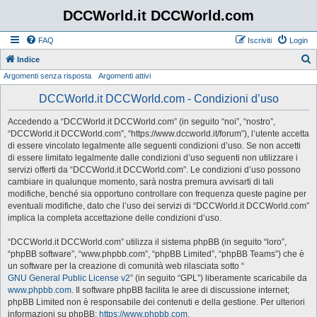
DCCWorld.it DCCWorld.com
FAQ
Iscriviti
Login
Indice
Argomenti senza risposta
Argomenti attivi
e
r
DCCWorld.it DCCWorld.com - Condizioni d’uso
c
Accedendo a “DCCWorld.it DCCWorld.com” (in seguito “noi”, “nostro”,
a
“DCCWorld.it DCCWorld.com”, “https://www.dccworld.it/forum”), l’utente accetta
di essere vincolato legalmente alle seguenti condizioni d’uso. Se non accetti
di essere limitato legalmente dalle condizioni d’uso seguenti non utilizzare i
servizi offerti da “DCCWorld.it DCCWorld.com”. Le condizioni d’uso possono
cambiare in qualunque momento, sarà nostra premura avvisarti di tali
modifiche, benché sia opportuno controllare con frequenza queste pagine per
eventuali modifiche, dato che l’uso dei servizi di “DCCWorld.it DCCWorld.com”
implica la completa accettazione delle condizioni d’uso.
“DCCWorld.it DCCWorld.com” utilizza il sistema phpBB (in seguito “loro”,
“phpBB software”, “www.phpbb.com”, “phpBB Limited”, “phpBB Teams”) che è
un software per la creazione di comunità web rilasciata sotto “
GNU General Public License v2
” (in seguito “GPL”) liberamente scaricabile da
www.phpbb.com
. Il software phpBB facilita le aree di discussione internet;
phpBB Limited non è responsabile dei contenuti e della gestione. Per ulteriori
informazioni su phpBB:
https://www.phpbb.com
.