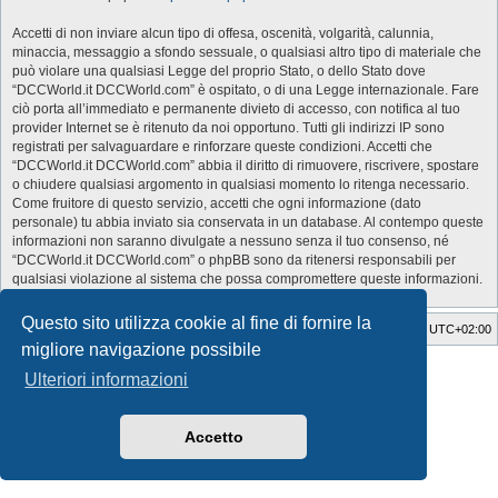
Accetti di non inviare alcun tipo di offesa, oscenità, volgarità, calunnia,
minaccia, messaggio a sfondo sessuale, o qualsiasi altro tipo di materiale che
può violare una qualsiasi Legge del proprio Stato, o dello Stato dove
“DCCWorld.it DCCWorld.com” è ospitato, o di una Legge internazionale. Fare
ciò porta all’immediato e permanente divieto di accesso, con notifica al tuo
provider Internet se è ritenuto da noi opportuno. Tutti gli indirizzi IP sono
registrati per salvaguardare e rinforzare queste condizioni. Accetti che
“DCCWorld.it DCCWorld.com” abbia il diritto di rimuovere, riscrivere, spostare
o chiudere qualsiasi argomento in qualsiasi momento lo ritenga necessario.
Come fruitore di questo servizio, accetti che ogni informazione (dato
personale) tu abbia inviato sia conservata in un database. Al contempo queste
informazioni non saranno divulgate a nessuno senza il tuo consenso, né
“DCCWorld.it DCCWorld.com” o phpBB sono da ritenersi responsabili per
qualsiasi violazione al sistema che possa compromettere queste informazioni.
Questo sito utilizza cookie al fine di fornire la
Indice
Cancella cookie
Tutti gli orari sono
UTC+02:00
migliore navigazione possibile
Style Developer by ©
GTA game
Forum.
Ulteriori informazioni
Creato da
phpBB
® Forum Software © phpBB Limited
Traduzione Italiana
phpBB-Italia.it
Privacy
|
Condizioni
Accetto