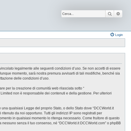
Cerca
Ricer
Login
incolato legalmente alle seguenti condizioni d’uso. Se non accetti di essere
alunque momento, sarà nostra premura avvisarti di tali modifiche, benché sia
tazione delle condizioni d’uso.
e per la creazione di comunità web rilasciata sotto “
B Limited non è responsabile dei contenuti e della gestione. Per ulteriori
are una qualsiasi Legge del proprio Stato, o dello Stato dove “DCCWorld.it
tenuto da noi opportuno. Tutti gli indirizzi IP sono registrati per
rgomento in qualsiasi momento lo ritenga necessario. Come fruitore di questo
gate a nessuno senza il tuo consenso, né “DCCWorld.it DCCWorld.com” o phpBB