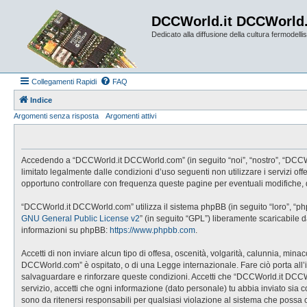
DCCWorld.it DCCWorld
Dedicato alla diffusione della cultura fermodellist
Collegamenti Rapidi
FAQ
Indice
Argomenti senza risposta
Argomenti attivi
Accedendo a “DCCWorld.it DCCWorld.com” (in seguito “noi”, “nostro”, “DCCWorl
limitato legalmente dalle condizioni d’uso seguenti non utilizzare i servizi
opportuno controllare con frequenza queste pagine per eventuali modifiche, 
“DCCWorld.it DCCWorld.com” utilizza il sistema phpBB (in seguito “loro”, “p
GNU General Public License v2
” (in seguito “GPL”) liberamente scaricabile 
informazioni su phpBB:
https://www.phpbb.com
.
Accetti di non inviare alcun tipo di offesa, oscenità, volgarità, calunnia, mi
DCCWorld.com” è ospitato, o di una Legge internazionale. Fare ciò porta all’imm
salvaguardare e rinforzare queste condizioni. Accetti che “DCCWorld.it DCCWo
servizio, accetti che ogni informazione (dato personale) tu abbia inviato 
sono da ritenersi responsabili per qualsiasi violazione al sistema che possa