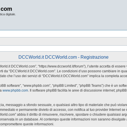
.com
ica digitale.
DCCWorld.it DCCWorld.com - Registrazione
d.it DCCWorld.com”, “https://www.dccworld.it/forum”), l’utente accetta di essere v
 offerti da “DCCWorld.it DCCWorld.com”. Le condizioni d’uso possono cambiare in qu
dato che l’uso dei servizi di “DCCWorld.it DCCWorld.com” implica la completa accet
hpBB software”, “www.phpbb.com”, “phpBB Limited”, “phpBB Teams”) che è un softwar
da
www.phpbb.com
. Il software phpBB facilita le aree di discussione internet; phpB
naccia, messaggio a sfondo sessuale, o qualsiasi altro tipo di materiale che può viol
ediato e permanente divieto di accesso, con notifica al tuo provider Internet se è ri
rld.com” abbia il diritto di rimuovere, riscrivere, spostare o chiudere qualsiasi a
sia conservata in un database. Al contempo queste informazioni non saranno divul
 compromettere queste informazioni.