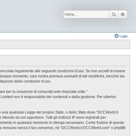
Cerca
Ricer
Login
incolato legalmente alle seguenti condizioni d’uso. Se non accetti di essere
alunque momento, sarà nostra premura avvisarti di tali modifiche, benché sia
tazione delle condizioni d’uso.
e per la creazione di comunità web rilasciata sotto “
B Limited non è responsabile dei contenuti e della gestione. Per ulteriori
are una qualsiasi Legge del proprio Stato, o dello Stato dove “DCCWorld.it
tenuto da noi opportuno. Tutti gli indirizzi IP sono registrati per
rgomento in qualsiasi momento lo ritenga necessario. Come fruitore di questo
gate a nessuno senza il tuo consenso, né “DCCWorld.it DCCWorld.com” o phpBB