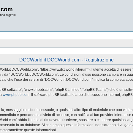
.com
ica digitale.
DCCWorld.it DCCWorld.com - Registrazione
d.it DCCWorld.com”, “https://www.dccworld.it/forum”), l’utente accetta di essere v
 offerti da “DCCWorld.it DCCWorld.com”. Le condizioni d’uso possono cambiare in qu
dato che l’uso dei servizi di “DCCWorld.it DCCWorld.com” implica la completa accet
hpBB software”, “www.phpbb.com”, “phpBB Limited”, “phpBB Teams”) che è un softwar
da
www.phpbb.com
. Il software phpBB facilita le aree di discussione internet; phpB
naccia, messaggio a sfondo sessuale, o qualsiasi altro tipo di materiale che può viol
ediato e permanente divieto di accesso, con notifica al tuo provider Internet se è ri
rld.com” abbia il diritto di rimuovere, riscrivere, spostare o chiudere qualsiasi a
sia conservata in un database. Al contempo queste informazioni non saranno divul
 compromettere queste informazioni.