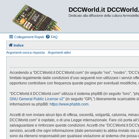
DCCWorld.it DCCWorld
Dedicato alla diffusione della cultura fermodellist
Collegamenti Rapidi
FAQ
Indice
Argomenti senza risposta
Argomenti attivi
Accedendo a “DCCWorld.it DCCWorld.com” (in seguito “noi”, “nostro”, “DCCWorl
limitato legalmente dalle condizioni d’uso seguenti non utilizzare i servizi
opportuno controllare con frequenza queste pagine per eventuali modifiche, 
“DCCWorld.it DCCWorld.com” utilizza il sistema phpBB (in seguito “loro”, “p
GNU General Public License v2
” (in seguito “GPL”) liberamente scaricabile 
informazioni su phpBB:
https://www.phpbb.com
.
Accetti di non inviare alcun tipo di offesa, oscenità, volgarità, calunnia, mi
DCCWorld.com” è ospitato, o di una Legge internazionale. Fare ciò porta all’imm
salvaguardare e rinforzare queste condizioni. Accetti che “DCCWorld.it DCCWo
servizio, accetti che ogni informazione (dato personale) tu abbia inviato 
sono da ritenersi responsabili per qualsiasi violazione al sistema che possa