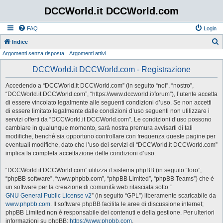
DCCWorld.it DCCWorld.com
FAQ
Login
Indice
Argomenti senza risposta
Argomenti attivi
e
r
DCCWorld.it DCCWorld.com - Registrazione
c
Accedendo a “DCCWorld.it DCCWorld.com” (in seguito “noi”, “nostro”,
a
“DCCWorld.it DCCWorld.com”, “https://www.dccworld.it/forum”), l’utente accetta
di essere vincolato legalmente alle seguenti condizioni d’uso. Se non accetti
di essere limitato legalmente dalle condizioni d’uso seguenti non utilizzare i
servizi offerti da “DCCWorld.it DCCWorld.com”. Le condizioni d’uso possono
cambiare in qualunque momento, sarà nostra premura avvisarti di tali
modifiche, benché sia opportuno controllare con frequenza queste pagine per
eventuali modifiche, dato che l’uso dei servizi di “DCCWorld.it DCCWorld.com”
implica la completa accettazione delle condizioni d’uso.
“DCCWorld.it DCCWorld.com” utilizza il sistema phpBB (in seguito “loro”,
“phpBB software”, “www.phpbb.com”, “phpBB Limited”, “phpBB Teams”) che è
un software per la creazione di comunità web rilasciata sotto “
GNU General Public License v2
” (in seguito “GPL”) liberamente scaricabile da
www.phpbb.com
. Il software phpBB facilita le aree di discussione internet;
phpBB Limited non è responsabile dei contenuti e della gestione. Per ulteriori
informazioni su phpBB:
https://www.phpbb.com
.