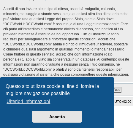
Accetti di non inviare alcun tipo di offesa, oscenità, volgarità, calunnia,
minaccia, messaggio a sfondo sessuale, o qualsiasi altro tipo di materiale che
può violare una qualsiasi Legge del proprio Stato, o dello Stato dove
“DCCWorld.it DCCWorld.com” è ospitato, o di una Legge internazionale. Fare
ciò porta all’immediato e permanente divieto di accesso, con notifica al tuo
provider Internet se è ritenuto da noi opportuno. Tutti gli indirizzi IP sono
registrati per salvaguardare e rinforzare queste condizioni. Accetti che
“DCCWorld.it DCCWorld.com” abbia il diritto di rimuovere, riscrivere, spostare
o chiudere qualsiasi argomento in qualsiasi momento lo ritenga necessario.
Come fruitore di questo servizio, accetti che ogni informazione (dato
personale) tu abbia inviato sia conservata in un database. Al contempo queste
informazioni non saranno divulgate a nessuno senza il tuo consenso, né
“DCCWorld.it DCCWorld.com” o phpBB sono da ritenersi responsabili per
qualsiasi violazione al sistema che possa compromettere queste informazioni.
Questo sito utilizza cookie al fine di fornire la
migliore navigazione possibile
Ulteriori informazioni
Indice
Cancella cookie
Tutti gli orari sono
UTC+02:00
Style Developer by ©
GTA game
Forum.
Creato da
phpBB
® Forum Software © phpBB Limited
Accetto
Traduzione Italiana
phpBB-Italia.it
Privacy
|
Condizioni