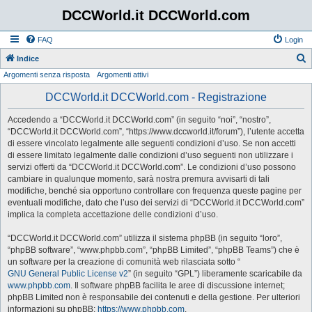
DCCWorld.it DCCWorld.com
FAQ
Login
Indice
Argomenti senza risposta
Argomenti attivi
e
r
DCCWorld.it DCCWorld.com - Registrazione
c
Accedendo a “DCCWorld.it DCCWorld.com” (in seguito “noi”, “nostro”,
a
“DCCWorld.it DCCWorld.com”, “https://www.dccworld.it/forum”), l’utente accetta
di essere vincolato legalmente alle seguenti condizioni d’uso. Se non accetti
di essere limitato legalmente dalle condizioni d’uso seguenti non utilizzare i
servizi offerti da “DCCWorld.it DCCWorld.com”. Le condizioni d’uso possono
cambiare in qualunque momento, sarà nostra premura avvisarti di tali
modifiche, benché sia opportuno controllare con frequenza queste pagine per
eventuali modifiche, dato che l’uso dei servizi di “DCCWorld.it DCCWorld.com”
implica la completa accettazione delle condizioni d’uso.
“DCCWorld.it DCCWorld.com” utilizza il sistema phpBB (in seguito “loro”,
“phpBB software”, “www.phpbb.com”, “phpBB Limited”, “phpBB Teams”) che è
un software per la creazione di comunità web rilasciata sotto “
GNU General Public License v2
” (in seguito “GPL”) liberamente scaricabile da
www.phpbb.com
. Il software phpBB facilita le aree di discussione internet;
phpBB Limited non è responsabile dei contenuti e della gestione. Per ulteriori
informazioni su phpBB:
https://www.phpbb.com
.