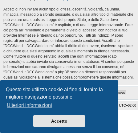
Accetti di non inviare alcun tipo di offesa, oscenità, volgarità, calunnia,
minaccia, messaggio a sfondo sessuale, o qualsiasi altro tipo di materiale che
può violare una qualsiasi Legge del proprio Stato, o dello Stato dove
“DCCWorld.it DCCWorld.com” è ospitato, o di una Legge internazionale. Fare
ciò porta all’immediato e permanente divieto di accesso, con notifica al tuo
provider Internet se è ritenuto da noi opportuno. Tutti gli indirizzi IP sono
registrati per salvaguardare e rinforzare queste condizioni. Accetti che
“DCCWorld.it DCCWorld.com” abbia il diritto di rimuovere, riscrivere, spostare
o chiudere qualsiasi argomento in qualsiasi momento lo ritenga necessario.
Come fruitore di questo servizio, accetti che ogni informazione (dato
personale) tu abbia inviato sia conservata in un database. Al contempo queste
informazioni non saranno divulgate a nessuno senza il tuo consenso, né
“DCCWorld.it DCCWorld.com” o phpBB sono da ritenersi responsabili per
qualsiasi violazione al sistema che possa compromettere queste informazioni.
Questo sito utilizza cookie al fine di fornire la
migliore navigazione possibile
Ulteriori informazioni
Indice
Cancella cookie
Tutti gli orari sono
UTC+02:00
Style Developer by ©
GTA game
Forum.
Creato da
phpBB
® Forum Software © phpBB Limited
Accetto
Traduzione Italiana
phpBB-Italia.it
Privacy
|
Condizioni