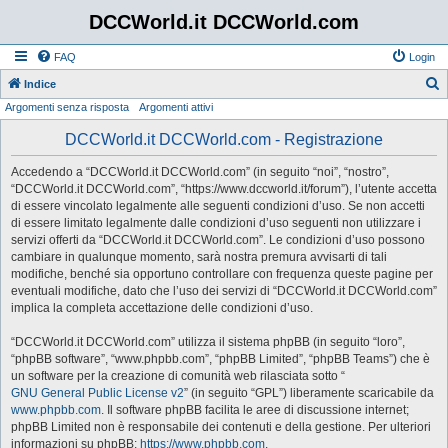
DCCWorld.it DCCWorld.com
FAQ
Login
Indice
Argomenti senza risposta
Argomenti attivi
e
r
DCCWorld.it DCCWorld.com - Registrazione
c
Accedendo a “DCCWorld.it DCCWorld.com” (in seguito “noi”, “nostro”,
a
“DCCWorld.it DCCWorld.com”, “https://www.dccworld.it/forum”), l’utente accetta
di essere vincolato legalmente alle seguenti condizioni d’uso. Se non accetti
di essere limitato legalmente dalle condizioni d’uso seguenti non utilizzare i
servizi offerti da “DCCWorld.it DCCWorld.com”. Le condizioni d’uso possono
cambiare in qualunque momento, sarà nostra premura avvisarti di tali
modifiche, benché sia opportuno controllare con frequenza queste pagine per
eventuali modifiche, dato che l’uso dei servizi di “DCCWorld.it DCCWorld.com”
implica la completa accettazione delle condizioni d’uso.
“DCCWorld.it DCCWorld.com” utilizza il sistema phpBB (in seguito “loro”,
“phpBB software”, “www.phpbb.com”, “phpBB Limited”, “phpBB Teams”) che è
un software per la creazione di comunità web rilasciata sotto “
GNU General Public License v2
” (in seguito “GPL”) liberamente scaricabile da
www.phpbb.com
. Il software phpBB facilita le aree di discussione internet;
phpBB Limited non è responsabile dei contenuti e della gestione. Per ulteriori
informazioni su phpBB:
https://www.phpbb.com
.