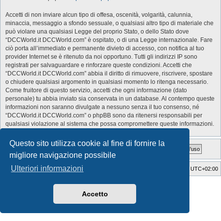
Accetti di non inviare alcun tipo di offesa, oscenità, volgarità, calunnia,
minaccia, messaggio a sfondo sessuale, o qualsiasi altro tipo di materiale che
può violare una qualsiasi Legge del proprio Stato, o dello Stato dove
“DCCWorld.it DCCWorld.com” è ospitato, o di una Legge internazionale. Fare
ciò porta all’immediato e permanente divieto di accesso, con notifica al tuo
provider Internet se è ritenuto da noi opportuno. Tutti gli indirizzi IP sono
registrati per salvaguardare e rinforzare queste condizioni. Accetti che
“DCCWorld.it DCCWorld.com” abbia il diritto di rimuovere, riscrivere, spostare
o chiudere qualsiasi argomento in qualsiasi momento lo ritenga necessario.
Come fruitore di questo servizio, accetti che ogni informazione (dato
personale) tu abbia inviato sia conservata in un database. Al contempo queste
informazioni non saranno divulgate a nessuno senza il tuo consenso, né
“DCCWorld.it DCCWorld.com” o phpBB sono da ritenersi responsabili per
qualsiasi violazione al sistema che possa compromettere queste informazioni.
Questo sito utilizza cookie al fine di fornire la
migliore navigazione possibile
Ulteriori informazioni
Indice
Cancella cookie
Tutti gli orari sono
UTC+02:00
Style Developer by ©
GTA game
Forum.
Creato da
phpBB
® Forum Software © phpBB Limited
Accetto
Traduzione Italiana
phpBB-Italia.it
Privacy
|
Condizioni