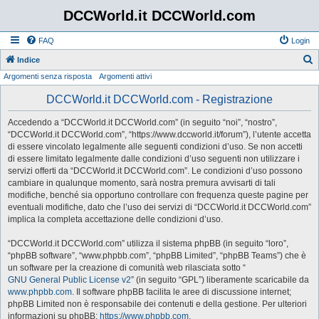
DCCWorld.it DCCWorld.com
FAQ
Login
Indice
Argomenti senza risposta
Argomenti attivi
e
r
DCCWorld.it DCCWorld.com - Registrazione
c
Accedendo a “DCCWorld.it DCCWorld.com” (in seguito “noi”, “nostro”,
a
“DCCWorld.it DCCWorld.com”, “https://www.dccworld.it/forum”), l’utente accetta
di essere vincolato legalmente alle seguenti condizioni d’uso. Se non accetti
di essere limitato legalmente dalle condizioni d’uso seguenti non utilizzare i
servizi offerti da “DCCWorld.it DCCWorld.com”. Le condizioni d’uso possono
cambiare in qualunque momento, sarà nostra premura avvisarti di tali
modifiche, benché sia opportuno controllare con frequenza queste pagine per
eventuali modifiche, dato che l’uso dei servizi di “DCCWorld.it DCCWorld.com”
implica la completa accettazione delle condizioni d’uso.
“DCCWorld.it DCCWorld.com” utilizza il sistema phpBB (in seguito “loro”,
“phpBB software”, “www.phpbb.com”, “phpBB Limited”, “phpBB Teams”) che è
un software per la creazione di comunità web rilasciata sotto “
GNU General Public License v2
” (in seguito “GPL”) liberamente scaricabile da
www.phpbb.com
. Il software phpBB facilita le aree di discussione internet;
phpBB Limited non è responsabile dei contenuti e della gestione. Per ulteriori
informazioni su phpBB:
https://www.phpbb.com
.