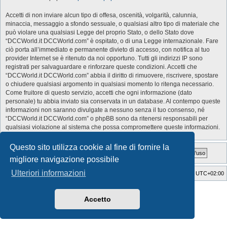
Accetti di non inviare alcun tipo di offesa, oscenità, volgarità, calunnia,
minaccia, messaggio a sfondo sessuale, o qualsiasi altro tipo di materiale che
può violare una qualsiasi Legge del proprio Stato, o dello Stato dove
“DCCWorld.it DCCWorld.com” è ospitato, o di una Legge internazionale. Fare
ciò porta all’immediato e permanente divieto di accesso, con notifica al tuo
provider Internet se è ritenuto da noi opportuno. Tutti gli indirizzi IP sono
registrati per salvaguardare e rinforzare queste condizioni. Accetti che
“DCCWorld.it DCCWorld.com” abbia il diritto di rimuovere, riscrivere, spostare
o chiudere qualsiasi argomento in qualsiasi momento lo ritenga necessario.
Come fruitore di questo servizio, accetti che ogni informazione (dato
personale) tu abbia inviato sia conservata in un database. Al contempo queste
informazioni non saranno divulgate a nessuno senza il tuo consenso, né
“DCCWorld.it DCCWorld.com” o phpBB sono da ritenersi responsabili per
qualsiasi violazione al sistema che possa compromettere queste informazioni.
Questo sito utilizza cookie al fine di fornire la
migliore navigazione possibile
Ulteriori informazioni
Indice
Cancella cookie
Tutti gli orari sono
UTC+02:00
Style Developer by ©
GTA game
Forum.
Creato da
phpBB
® Forum Software © phpBB Limited
Accetto
Traduzione Italiana
phpBB-Italia.it
Privacy
|
Condizioni