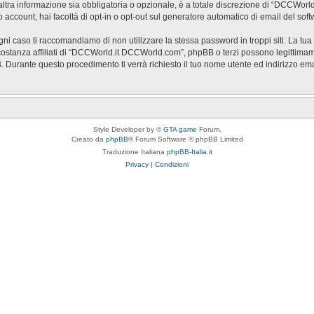
a informazione sia obbligatoria o opzionale, è a totale discrezione di “DCCWorld.it 
o account, hai facoltà di opt-in o opt-out sul generatore automatico di email del so
ogni caso ti raccomandiamo di non utilizzare la stessa password in troppi siti. La t
stanza affiliati di “DCCWorld.it DCCWorld.com”, phpBB o terzi possono legittimam
BB. Durante questo procedimento ti verrà richiesto il tuo nome utente ed indirizzo
Style Developer by ©
GTA game
Forum.
Creato da
phpBB
® Forum Software © phpBB Limited
Traduzione Italiana
phpBB-Italia.it
Privacy
|
Condizioni