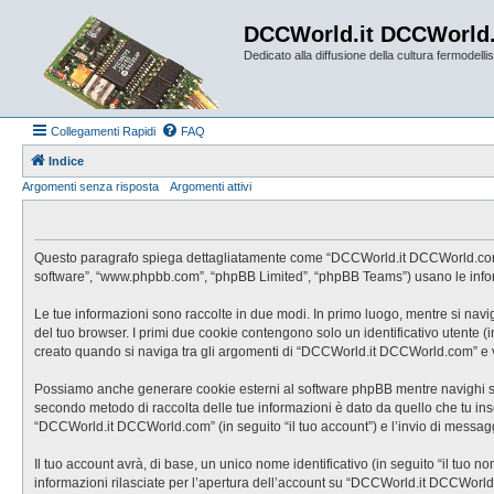
DCCWorld.it DCCWorld
Dedicato alla diffusione della cultura fermodellist
Collegamenti Rapidi
FAQ
Indice
Argomenti senza risposta
Argomenti attivi
Questo paragrafo spiega dettagliatamente come “DCCWorld.it DCCWorld.com” ed 
software”, “www.phpbb.com”, “phpBB Limited”, “phpBB Teams”) usano le informaz
Le tue informazioni sono raccolte in due modi. In primo luogo, mentre si nav
del tuo browser. I primi due cookie contengono solo un identificativo utente 
creato quando si naviga tra gli argomenti di “DCCWorld.it DCCWorld.com” e vie
Possiamo anche generare cookie esterni al software phpBB mentre navighi su 
secondo metodo di raccolta delle tue informazioni è dato da quello che tu inse
“DCCWorld.it DCCWorld.com” (in seguito “il tuo account”) e l’invio di messaggi
Il tuo account avrà, di base, un unico nome identificativo (in seguito “il tuo 
informazioni rilasciate per l’apertura dell’account su “DCCWorld.it DCCWorld.c