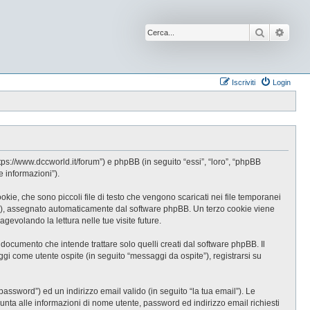
Cerca
Ricer
Iscriviti
Login
s://www.dccworld.it/forum”) e phpBB (in seguito “essi”, “loro”, “phpBB
 informazioni”).
e, che sono piccoli file di testo che vengono scaricati nei file temporanei
-id”), assegnato automaticamente dal software phpBB. Un terzo cookie viene
evolando la lettura nelle tue visite future.
cumento che intende trattare solo quelli creati dal software phpBB. Il
gi come utente ospite (in seguito “messaggi da ospite”), registrarsi su
password”) ed un indirizzo email valido (in seguito “la tua email”). Le
iunta alle informazioni di nome utente, password ed indirizzo email richiesti