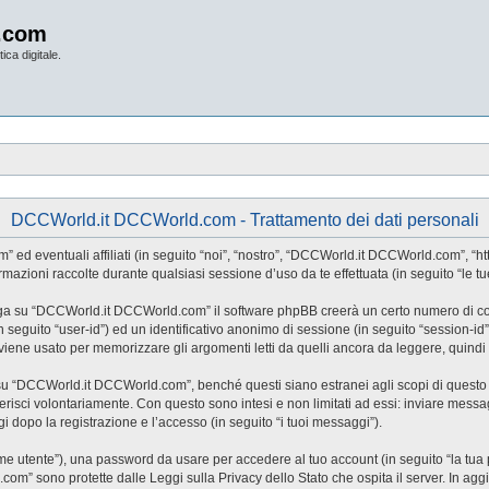
.com
ica digitale.
DCCWorld.it DCCWorld.com - Trattamento dei dati personali
eventuali affiliati (in seguito “noi”, “nostro”, “DCCWorld.it DCCWorld.com”, “http
ioni raccolte durante qualsiasi sessione d’uso da te effettuata (in seguito “le tue
iga su “DCCWorld.it DCCWorld.com” il software phpBB creerà un certo numero di cooki
(in seguito “user-id”) ed un identificativo anonimo di sessione (in seguito “session
ne usato per memorizzare gli argomenti letti da quelli ancora da leggere, quindi ag
“DCCWorld.it DCCWorld.com”, benché questi siano estranei agli scopi di questo do
risci volontariamente. Con questo sono intesi e non limitati ad essi: inviare messag
 dopo la registrazione e l’accesso (in seguito “i tuoi messaggi”).
nome utente”), una password da usare per accedere al tuo account (in seguito “la tua 
om” sono protette dalle Leggi sulla Privacy dello Stato che ospita il server. In agg