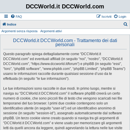
DCCWorld.it DCCWorld.com
FAQ
Iscriviti
Login
Indice
Argomenti senza risposta
Argomenti attivi
e
r
DCCWorld.it DCCWorld.com - Trattamento dei dati
personali
c
a
Questo paragrafo spiega dettagliatamente come “DCCWorld.it
DCCWorld.com” ed eventuali affiliati (in seguito “noi”, “nostro”, “DCCWorld.it
DCCWorld.com”, “https://www.dccworld.it/forum”) e phpBB (in seguito “essi”,
“loro”, “phpBB software”, “www.phpbb.com”, “phpBB Limited”, “phpBB Teams”)
usano le informazioni raccolte durante qualsiasi sessione d’uso da te
effettuata (in seguito “le tue informazioni”).
Le tue informazioni sono raccolte in due modi. In primo luogo, mentre si
naviga su “DCCWorld.it DCCWorld.com” il software phpBB creerà un certo
numero di cookie, che sono piccoli file di testo che vengono scaricati nei file
temporanei del tuo browser. I primi due cookie contengono solo un
identificativo utente (in seguito “user-id”) ed un identificativo anonimo di
sessione (in seguito “session-id”), assegnato automaticamente dal software
phpBB. Un terzo cookie viene creato quando si naviga tra gli argomenti di
“DCCWorld.it DCCWorld.com” e viene usato per memorizzare gli argomenti
letti da quelli ancora da leggere, quindi agevolando la lettura nelle tue visite