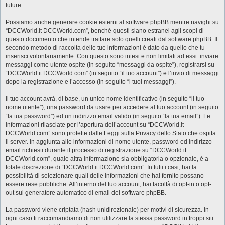
future.
Possiamo anche generare cookie esterni al software phpBB mentre navighi su
“DCCWorld.it DCCWorld.com”, benché questi siano estranei agli scopi di
questo documento che intende trattare solo quelli creati dal software phpBB. Il
secondo metodo di raccolta delle tue informazioni è dato da quello che tu
inserisci volontariamente. Con questo sono intesi e non limitati ad essi: inviare
messaggi come utente ospite (in seguito “messaggi da ospite”), registrarsi su
“DCCWorld.it DCCWorld.com” (in seguito “il tuo account”) e l’invio di messaggi
dopo la registrazione e l’accesso (in seguito “i tuoi messaggi”).
Il tuo account avrà, di base, un unico nome identificativo (in seguito “il tuo
nome utente”), una password da usare per accedere al tuo account (in seguito
“la tua password”) ed un indirizzo email valido (in seguito “la tua email”). Le
informazioni rilasciate per l’apertura dell’account su “DCCWorld.it
DCCWorld.com” sono protette dalle Leggi sulla Privacy dello Stato che ospita
il server. In aggiunta alle informazioni di nome utente, password ed indirizzo
email richiesti durante il processo di registrazione su “DCCWorld.it
DCCWorld.com”, quale altra informazione sia obbligatoria o opzionale, è a
totale discrezione di “DCCWorld.it DCCWorld.com”. In tutti i casi, hai la
possibilità di selezionare quali delle informazioni che hai fornito possano
essere rese pubbliche. All’interno del tuo account, hai facoltà di opt-in o opt-
out sul generatore automatico di email del software phpBB.
La password viene criptata (hash unidirezionale) per motivi di sicurezza. In
ogni caso ti raccomandiamo di non utilizzare la stessa password in troppi siti.