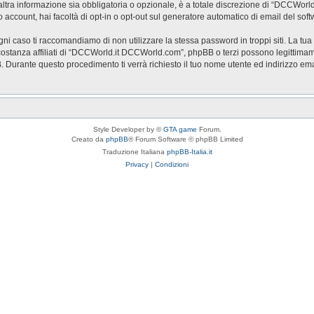
a informazione sia obbligatoria o opzionale, è a totale discrezione di “DCCWorld.it 
o account, hai facoltà di opt-in o opt-out sul generatore automatico di email del so
ogni caso ti raccomandiamo di non utilizzare la stessa password in troppi siti. La t
stanza affiliati di “DCCWorld.it DCCWorld.com”, phpBB o terzi possono legittimam
BB. Durante questo procedimento ti verrà richiesto il tuo nome utente ed indirizzo
Style Developer by ©
GTA game
Forum.
Creato da
phpBB
® Forum Software © phpBB Limited
Traduzione Italiana
phpBB-Italia.it
Privacy
|
Condizioni