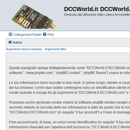
DCCWorld.it DCCWorld
Dedicato alla diffusione della cultura fermodellist
Collegamenti Rapidi
FAQ
Indice
Argomenti senza risposta
Argomenti attivi
Questo paragrafo spiega dettagliatamente come “DCCWorld.it DCCWorld.com” ed 
software”, “www.phpbb.com”, “phpBB Limited”, “phpBB Teams”) usano le informaz
Le tue informazioni sono raccolte in due modi. In primo luogo, mentre si nav
del tuo browser. I primi due cookie contengono solo un identificativo utente 
creato quando si naviga tra gli argomenti di “DCCWorld.it DCCWorld.com” e vie
Possiamo anche generare cookie esterni al software phpBB mentre navighi su 
secondo metodo di raccolta delle tue informazioni è dato da quello che tu inse
“DCCWorld.it DCCWorld.com” (in seguito “il tuo account”) e l’invio di messaggi
Il tuo account avrà, di base, un unico nome identificativo (in seguito “il tuo 
informazioni rilasciate per l’apertura dell’account su “DCCWorld.it DCCWorld.c