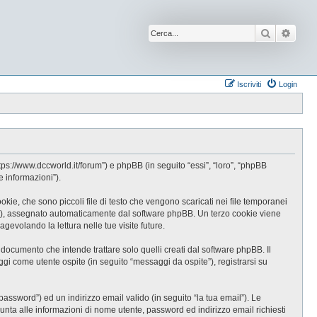
Cerca
Ricer
Iscriviti
Login
s://www.dccworld.it/forum”) e phpBB (in seguito “essi”, “loro”, “phpBB
 informazioni”).
e, che sono piccoli file di testo che vengono scaricati nei file temporanei
-id”), assegnato automaticamente dal software phpBB. Un terzo cookie viene
evolando la lettura nelle tue visite future.
cumento che intende trattare solo quelli creati dal software phpBB. Il
gi come utente ospite (in seguito “messaggi da ospite”), registrarsi su
password”) ed un indirizzo email valido (in seguito “la tua email”). Le
iunta alle informazioni di nome utente, password ed indirizzo email richiesti