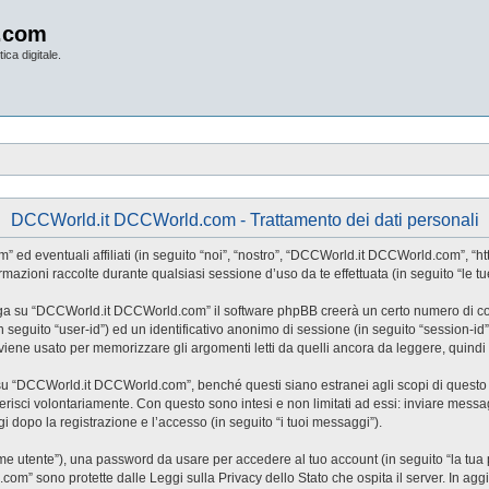
.com
ica digitale.
DCCWorld.it DCCWorld.com - Trattamento dei dati personali
eventuali affiliati (in seguito “noi”, “nostro”, “DCCWorld.it DCCWorld.com”, “http
ioni raccolte durante qualsiasi sessione d’uso da te effettuata (in seguito “le tue
iga su “DCCWorld.it DCCWorld.com” il software phpBB creerà un certo numero di cooki
(in seguito “user-id”) ed un identificativo anonimo di sessione (in seguito “session
ne usato per memorizzare gli argomenti letti da quelli ancora da leggere, quindi ag
“DCCWorld.it DCCWorld.com”, benché questi siano estranei agli scopi di questo do
risci volontariamente. Con questo sono intesi e non limitati ad essi: inviare messag
 dopo la registrazione e l’accesso (in seguito “i tuoi messaggi”).
nome utente”), una password da usare per accedere al tuo account (in seguito “la tua 
om” sono protette dalle Leggi sulla Privacy dello Stato che ospita il server. In agg