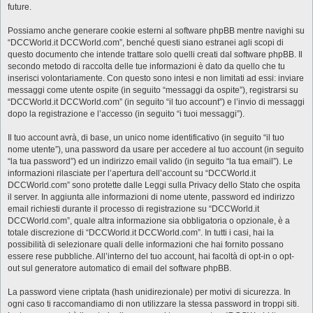
future.
Possiamo anche generare cookie esterni al software phpBB mentre navighi su
“DCCWorld.it DCCWorld.com”, benché questi siano estranei agli scopi di
questo documento che intende trattare solo quelli creati dal software phpBB. Il
secondo metodo di raccolta delle tue informazioni è dato da quello che tu
inserisci volontariamente. Con questo sono intesi e non limitati ad essi: inviare
messaggi come utente ospite (in seguito “messaggi da ospite”), registrarsi su
“DCCWorld.it DCCWorld.com” (in seguito “il tuo account”) e l’invio di messaggi
dopo la registrazione e l’accesso (in seguito “i tuoi messaggi”).
Il tuo account avrà, di base, un unico nome identificativo (in seguito “il tuo
nome utente”), una password da usare per accedere al tuo account (in seguito
“la tua password”) ed un indirizzo email valido (in seguito “la tua email”). Le
informazioni rilasciate per l’apertura dell’account su “DCCWorld.it
DCCWorld.com” sono protette dalle Leggi sulla Privacy dello Stato che ospita
il server. In aggiunta alle informazioni di nome utente, password ed indirizzo
email richiesti durante il processo di registrazione su “DCCWorld.it
DCCWorld.com”, quale altra informazione sia obbligatoria o opzionale, è a
totale discrezione di “DCCWorld.it DCCWorld.com”. In tutti i casi, hai la
possibilità di selezionare quali delle informazioni che hai fornito possano
essere rese pubbliche. All’interno del tuo account, hai facoltà di opt-in o opt-
out sul generatore automatico di email del software phpBB.
La password viene criptata (hash unidirezionale) per motivi di sicurezza. In
ogni caso ti raccomandiamo di non utilizzare la stessa password in troppi siti.