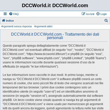
DCCWorld.it DCCWorld.com
FAQ
Iscriviti
Login
Indice
Argomenti senza risposta
Argomenti attivi
e
r
DCCWorld.it DCCWorld.com - Trattamento dei dati
personali
c
a
Questo paragrafo spiega dettagliatamente come “DCCWorld.it
DCCWorld.com” ed eventuali affiliati (in seguito “noi”, “nostro”, “DCCWorld.it
DCCWorld.com”, “https://www.dccworld.it/forum”) e phpBB (in seguito “essi”,
“loro”, “phpBB software”, “www.phpbb.com”, “phpBB Limited”, “phpBB Teams”)
usano le informazioni raccolte durante qualsiasi sessione d’uso da te
effettuata (in seguito “le tue informazioni”).
Le tue informazioni sono raccolte in due modi. In primo luogo, mentre si
naviga su “DCCWorld.it DCCWorld.com” il software phpBB creerà un certo
numero di cookie, che sono piccoli file di testo che vengono scaricati nei file
temporanei del tuo browser. I primi due cookie contengono solo un
identificativo utente (in seguito “user-id”) ed un identificativo anonimo di
sessione (in seguito “session-id”), assegnato automaticamente dal software
phpBB. Un terzo cookie viene creato quando si naviga tra gli argomenti di
“DCCWorld.it DCCWorld.com” e viene usato per memorizzare gli argomenti
letti da quelli ancora da leggere, quindi agevolando la lettura nelle tue visite