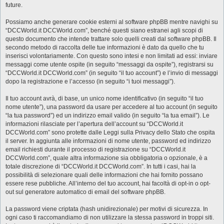
future.
Possiamo anche generare cookie esterni al software phpBB mentre navighi su
“DCCWorld.it DCCWorld.com”, benché questi siano estranei agli scopi di
questo documento che intende trattare solo quelli creati dal software phpBB. Il
secondo metodo di raccolta delle tue informazioni è dato da quello che tu
inserisci volontariamente. Con questo sono intesi e non limitati ad essi: inviare
messaggi come utente ospite (in seguito “messaggi da ospite”), registrarsi su
“DCCWorld.it DCCWorld.com” (in seguito “il tuo account”) e l’invio di messaggi
dopo la registrazione e l’accesso (in seguito “i tuoi messaggi”).
Il tuo account avrà, di base, un unico nome identificativo (in seguito “il tuo
nome utente”), una password da usare per accedere al tuo account (in seguito
“la tua password”) ed un indirizzo email valido (in seguito “la tua email”). Le
informazioni rilasciate per l’apertura dell’account su “DCCWorld.it
DCCWorld.com” sono protette dalle Leggi sulla Privacy dello Stato che ospita
il server. In aggiunta alle informazioni di nome utente, password ed indirizzo
email richiesti durante il processo di registrazione su “DCCWorld.it
DCCWorld.com”, quale altra informazione sia obbligatoria o opzionale, è a
totale discrezione di “DCCWorld.it DCCWorld.com”. In tutti i casi, hai la
possibilità di selezionare quali delle informazioni che hai fornito possano
essere rese pubbliche. All’interno del tuo account, hai facoltà di opt-in o opt-
out sul generatore automatico di email del software phpBB.
La password viene criptata (hash unidirezionale) per motivi di sicurezza. In
ogni caso ti raccomandiamo di non utilizzare la stessa password in troppi siti.