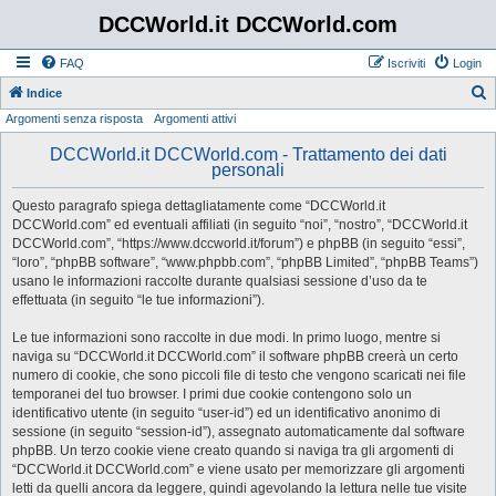
DCCWorld.it DCCWorld.com
FAQ
Iscriviti
Login
Indice
Argomenti senza risposta
Argomenti attivi
e
r
DCCWorld.it DCCWorld.com - Trattamento dei dati
personali
c
a
Questo paragrafo spiega dettagliatamente come “DCCWorld.it
DCCWorld.com” ed eventuali affiliati (in seguito “noi”, “nostro”, “DCCWorld.it
DCCWorld.com”, “https://www.dccworld.it/forum”) e phpBB (in seguito “essi”,
“loro”, “phpBB software”, “www.phpbb.com”, “phpBB Limited”, “phpBB Teams”)
usano le informazioni raccolte durante qualsiasi sessione d’uso da te
effettuata (in seguito “le tue informazioni”).
Le tue informazioni sono raccolte in due modi. In primo luogo, mentre si
naviga su “DCCWorld.it DCCWorld.com” il software phpBB creerà un certo
numero di cookie, che sono piccoli file di testo che vengono scaricati nei file
temporanei del tuo browser. I primi due cookie contengono solo un
identificativo utente (in seguito “user-id”) ed un identificativo anonimo di
sessione (in seguito “session-id”), assegnato automaticamente dal software
phpBB. Un terzo cookie viene creato quando si naviga tra gli argomenti di
“DCCWorld.it DCCWorld.com” e viene usato per memorizzare gli argomenti
letti da quelli ancora da leggere, quindi agevolando la lettura nelle tue visite