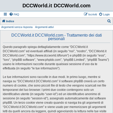
DCCWorld.it DCCWorld.com
FAQ
Iscriviti
Login
Indice
Argomenti senza risposta
Argomenti attivi
e
r
DCCWorld.it DCCWorld.com - Trattamento dei dati
personali
c
a
Questo paragrafo spiega dettagliatamente come “DCCWorld.it
DCCWorld.com” ed eventuali affiliati (in seguito “noi”, “nostro”, “DCCWorld.it
DCCWorld.com”, “https://www.dccworld.it/forum”) e phpBB (in seguito “essi”,
“loro”, “phpBB software”, “www.phpbb.com”, “phpBB Limited”, “phpBB Teams”)
usano le informazioni raccolte durante qualsiasi sessione d’uso da te
effettuata (in seguito “le tue informazioni”).
Le tue informazioni sono raccolte in due modi. In primo luogo, mentre si
naviga su “DCCWorld.it DCCWorld.com” il software phpBB creerà un certo
numero di cookie, che sono piccoli file di testo che vengono scaricati nei file
temporanei del tuo browser. I primi due cookie contengono solo un
identificativo utente (in seguito “user-id”) ed un identificativo anonimo di
sessione (in seguito “session-id”), assegnato automaticamente dal software
phpBB. Un terzo cookie viene creato quando si naviga tra gli argomenti di
“DCCWorld.it DCCWorld.com” e viene usato per memorizzare gli argomenti
letti da quelli ancora da leggere, quindi agevolando la lettura nelle tue visite