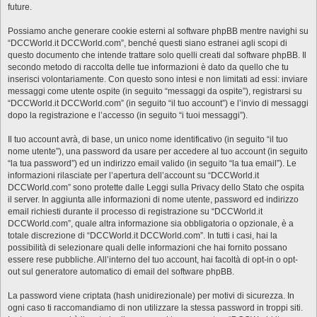
future.
Possiamo anche generare cookie esterni al software phpBB mentre navighi su
“DCCWorld.it DCCWorld.com”, benché questi siano estranei agli scopi di
questo documento che intende trattare solo quelli creati dal software phpBB. Il
secondo metodo di raccolta delle tue informazioni è dato da quello che tu
inserisci volontariamente. Con questo sono intesi e non limitati ad essi: inviare
messaggi come utente ospite (in seguito “messaggi da ospite”), registrarsi su
“DCCWorld.it DCCWorld.com” (in seguito “il tuo account”) e l’invio di messaggi
dopo la registrazione e l’accesso (in seguito “i tuoi messaggi”).
Il tuo account avrà, di base, un unico nome identificativo (in seguito “il tuo
nome utente”), una password da usare per accedere al tuo account (in seguito
“la tua password”) ed un indirizzo email valido (in seguito “la tua email”). Le
informazioni rilasciate per l’apertura dell’account su “DCCWorld.it
DCCWorld.com” sono protette dalle Leggi sulla Privacy dello Stato che ospita
il server. In aggiunta alle informazioni di nome utente, password ed indirizzo
email richiesti durante il processo di registrazione su “DCCWorld.it
DCCWorld.com”, quale altra informazione sia obbligatoria o opzionale, è a
totale discrezione di “DCCWorld.it DCCWorld.com”. In tutti i casi, hai la
possibilità di selezionare quali delle informazioni che hai fornito possano
essere rese pubbliche. All’interno del tuo account, hai facoltà di opt-in o opt-
out sul generatore automatico di email del software phpBB.
La password viene criptata (hash unidirezionale) per motivi di sicurezza. In
ogni caso ti raccomandiamo di non utilizzare la stessa password in troppi siti.