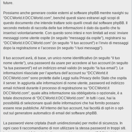
future.
Possiamo anche generare cookie esterni al software phpBB mentre navighi su
“DCCWorld.it DCCWorld.com”, benché questi siano estranei agli scopi di
questo documento che intende trattare solo quelli creati dal software phpBB. Il
secondo metodo di raccolta delle tue informazioni è dato da quello che tu
inserisci volontariamente. Con questo sono intesi e non limitati ad essi: inviare
messaggi come utente ospite (in seguito “messaggi da ospite”), registrarsi su
“DCCWorld.it DCCWorld.com” (in seguito “il tuo account”) e l’invio di messaggi
dopo la registrazione e l’accesso (in seguito “i tuoi messaggi”).
Il tuo account avrà, di base, un unico nome identificativo (in seguito “il tuo
nome utente”), una password da usare per accedere al tuo account (in seguito
“la tua password”) ed un indirizzo email valido (in seguito “la tua email”). Le
informazioni rilasciate per l’apertura dell’account su “DCCWorld.it
DCCWorld.com” sono protette dalle Leggi sulla Privacy dello Stato che ospita
il server. In aggiunta alle informazioni di nome utente, password ed indirizzo
email richiesti durante il processo di registrazione su “DCCWorld.it
DCCWorld.com”, quale altra informazione sia obbligatoria o opzionale, è a
totale discrezione di “DCCWorld.it DCCWorld.com”. In tutti i casi, hai la
possibilità di selezionare quali delle informazioni che hai fornito possano
essere rese pubbliche. All’interno del tuo account, hai facoltà di opt-in o opt-
out sul generatore automatico di email del software phpBB.
La password viene criptata (hash unidirezionale) per motivi di sicurezza. In
ogni caso ti raccomandiamo di non utilizzare la stessa password in troppi siti.