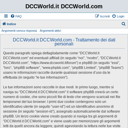
DCCWorld.it DCCWorld.com
FAQ
Iscriviti
Login
Indice
Argomenti senza risposta
Argomenti attivi
e
r
DCCWorld.it DCCWorld.com - Trattamento dei dati
personali
c
a
Questo paragrafo spiega dettagliatamente come “DCCWorld.it
DCCWorld.com” ed eventuali affiliati (in seguito “noi”, “nostro”, “DCCWorld.it
DCCWorld.com”, “https://www.dccworld.it/forum”) e phpBB (in seguito “essi”,
“loro”, “phpBB software”, “www.phpbb.com”, “phpBB Limited”, “phpBB Teams”)
usano le informazioni raccolte durante qualsiasi sessione d’uso da te
effettuata (in seguito “le tue informazioni”).
Le tue informazioni sono raccolte in due modi. In primo luogo, mentre si
naviga su “DCCWorld.it DCCWorld.com” il software phpBB creerà un certo
numero di cookie, che sono piccoli file di testo che vengono scaricati nei file
temporanei del tuo browser. I primi due cookie contengono solo un
identificativo utente (in seguito “user-id”) ed un identificativo anonimo di
sessione (in seguito “session-id”), assegnato automaticamente dal software
phpBB. Un terzo cookie viene creato quando si naviga tra gli argomenti di
“DCCWorld.it DCCWorld.com” e viene usato per memorizzare gli argomenti
letti da quelli ancora da leggere, quindi agevolando la lettura nelle tue visite