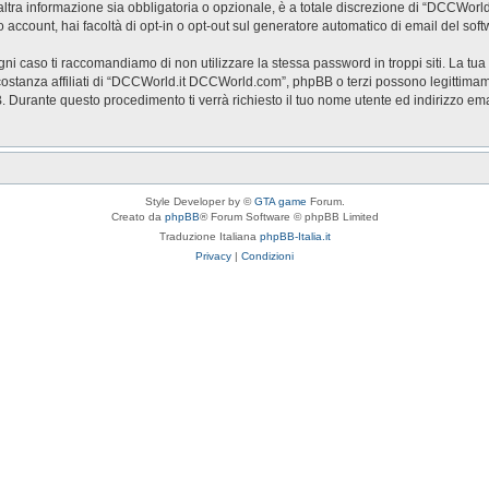
a informazione sia obbligatoria o opzionale, è a totale discrezione di “DCCWorld.it 
o account, hai facoltà di opt-in o opt-out sul generatore automatico di email del so
ogni caso ti raccomandiamo di non utilizzare la stessa password in troppi siti. La t
stanza affiliati di “DCCWorld.it DCCWorld.com”, phpBB o terzi possono legittimam
BB. Durante questo procedimento ti verrà richiesto il tuo nome utente ed indirizzo
Style Developer by ©
GTA game
Forum.
Creato da
phpBB
® Forum Software © phpBB Limited
Traduzione Italiana
phpBB-Italia.it
Privacy
|
Condizioni