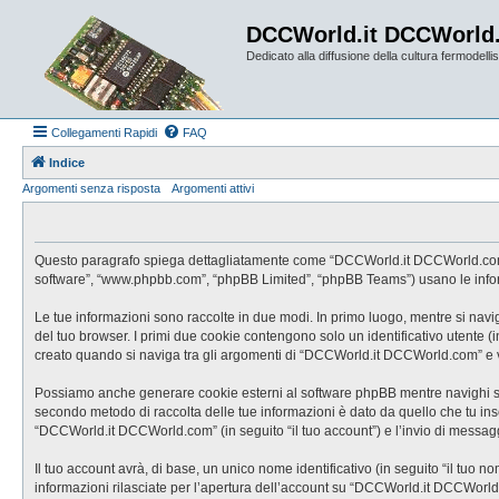
DCCWorld.it DCCWorld
Dedicato alla diffusione della cultura fermodellist
Collegamenti Rapidi
FAQ
Indice
Argomenti senza risposta
Argomenti attivi
Questo paragrafo spiega dettagliatamente come “DCCWorld.it DCCWorld.com” ed 
software”, “www.phpbb.com”, “phpBB Limited”, “phpBB Teams”) usano le informaz
Le tue informazioni sono raccolte in due modi. In primo luogo, mentre si nav
del tuo browser. I primi due cookie contengono solo un identificativo utente 
creato quando si naviga tra gli argomenti di “DCCWorld.it DCCWorld.com” e vie
Possiamo anche generare cookie esterni al software phpBB mentre navighi su 
secondo metodo di raccolta delle tue informazioni è dato da quello che tu inse
“DCCWorld.it DCCWorld.com” (in seguito “il tuo account”) e l’invio di messaggi
Il tuo account avrà, di base, un unico nome identificativo (in seguito “il tuo 
informazioni rilasciate per l’apertura dell’account su “DCCWorld.it DCCWorld.c