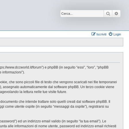
Cerca
Ricer
Iscriviti
Login
s://www.dccworld.it/forum”) e phpBB (in seguito “essi”, “loro”, “phpBB
 informazioni”).
e, che sono piccoli file di testo che vengono scaricati nei file temporanei
-id”), assegnato automaticamente dal software phpBB. Un terzo cookie viene
evolando la lettura nelle tue visite future.
cumento che intende trattare solo quelli creati dal software phpBB. Il
gi come utente ospite (in seguito “messaggi da ospite”), registrarsi su
password”) ed un indirizzo email valido (in seguito “la tua email”). Le
iunta alle informazioni di nome utente, password ed indirizzo email richiesti