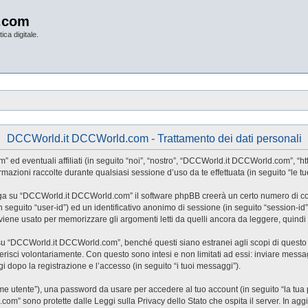
.com
ica digitale.
DCCWorld.it DCCWorld.com - Trattamento dei dati personali
eventuali affiliati (in seguito “noi”, “nostro”, “DCCWorld.it DCCWorld.com”, “http
ioni raccolte durante qualsiasi sessione d’uso da te effettuata (in seguito “le tue
iga su “DCCWorld.it DCCWorld.com” il software phpBB creerà un certo numero di cooki
(in seguito “user-id”) ed un identificativo anonimo di sessione (in seguito “session
ne usato per memorizzare gli argomenti letti da quelli ancora da leggere, quindi ag
“DCCWorld.it DCCWorld.com”, benché questi siano estranei agli scopi di questo do
risci volontariamente. Con questo sono intesi e non limitati ad essi: inviare messag
 dopo la registrazione e l’accesso (in seguito “i tuoi messaggi”).
nome utente”), una password da usare per accedere al tuo account (in seguito “la tua 
om” sono protette dalle Leggi sulla Privacy dello Stato che ospita il server. In agg