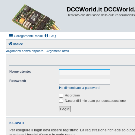
DCCWorld.it DCCWorld
Dedicato alla diffusione della cultura fermodellist
Collegamenti Rapidi
FAQ
Indice
Argomenti senza risposta
Argomenti attivi
Nome utente:
Password:
Ho dimenticato la password
Ricordami
Nascondi il mio stato per questa sessione
ISCRIVITI
Per eseguire il login devi essere registrato. La registrazione richiede solo po
aver letto i termini d’uso e le varie regole.