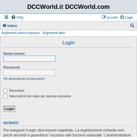
DCCWorld.it DCCWorld.com
FAQ
Iscriviti
Login
Indice
Argomenti senza risposta
Argomenti attivi
e
r
Login
c
Nome utente:
a
Password:
Ho dimenticato la password
Ricordami
Nascondi il mio stato per questa sessione
ISCRIVITI
Per eseguire il login devi essere registrato. La registrazione richiede solo
pochi secondi e garantisce l’accesso alle funzioni avanzate. L’amministratore