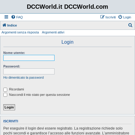
DCCWorld.it DCCWorld.com
FAQ
Iscriviti
Login
Indice
Argomenti senza risposta
Argomenti attivi
e
r
Login
c
Nome utente:
a
Password:
Ho dimenticato la password
Ricordami
Nascondi il mio stato per questa sessione
ISCRIVITI
Per eseguire il login devi essere registrato. La registrazione richiede solo
pochi secondi e garantisce l’accesso alle funzioni avanzate. L’amministratore