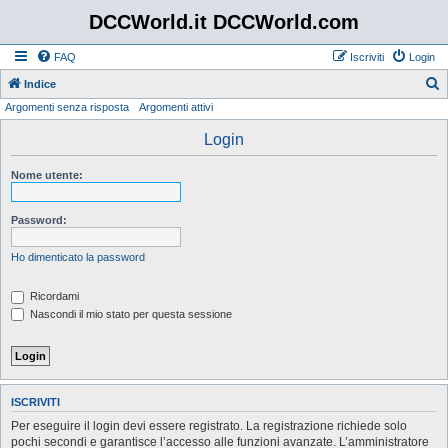
DCCWorld.it DCCWorld.com
FAQ
Iscriviti
Login
Indice
Argomenti senza risposta
Argomenti attivi
e
r
Login
c
Nome utente:
a
Password:
Ho dimenticato la password
Ricordami
Nascondi il mio stato per questa sessione
ISCRIVITI
Per eseguire il login devi essere registrato. La registrazione richiede solo
pochi secondi e garantisce l’accesso alle funzioni avanzate. L’amministratore