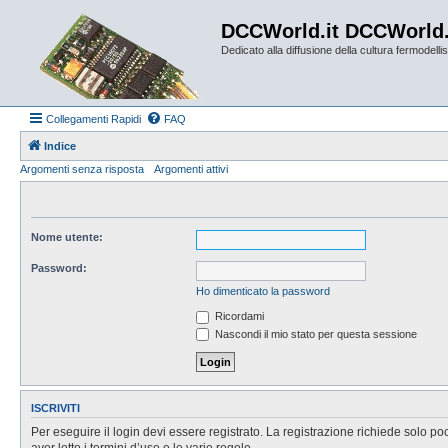
DCCWorld.it DCCWorld
Dedicato alla diffusione della cultura fermodellist
Collegamenti Rapidi
FAQ
Indice
Argomenti senza risposta
Argomenti attivi
Nome utente:
Password:
Ho dimenticato la password
Ricordami
Nascondi il mio stato per questa sessione
ISCRIVITI
Per eseguire il login devi essere registrato. La registrazione richiede solo po
aver letto i termini d’uso e le varie regole.