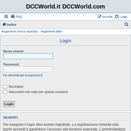
DCCWorld.it DCCWorld.com
FAQ
Iscriviti
Login
Indice
Argomenti senza risposta
Argomenti attivi
e
r
Login
c
Nome utente:
a
Password:
Ho dimenticato la password
Ricordami
Nascondi il mio stato per questa sessione
ISCRIVITI
Per eseguire il login devi essere registrato. La registrazione richiede solo
pochi secondi e garantisce l’accesso alle funzioni avanzate. L’amministratore