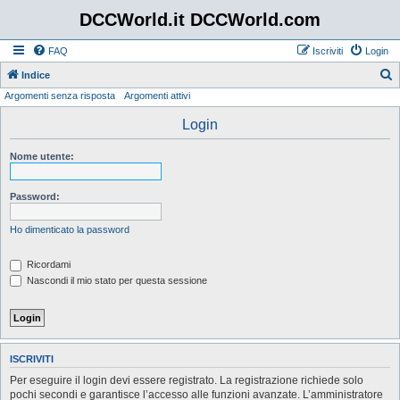
DCCWorld.it DCCWorld.com
FAQ
Iscriviti
Login
Indice
Argomenti senza risposta
Argomenti attivi
e
r
Login
c
Nome utente:
a
Password:
Ho dimenticato la password
Ricordami
Nascondi il mio stato per questa sessione
ISCRIVITI
Per eseguire il login devi essere registrato. La registrazione richiede solo
pochi secondi e garantisce l’accesso alle funzioni avanzate. L’amministratore