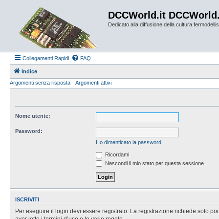
DCCWorld.it DCCWorld
Dedicato alla diffusione della cultura fermodellist
Collegamenti Rapidi
FAQ
Indice
Argomenti senza risposta
Argomenti attivi
Nome utente:
Password:
Ho dimenticato la password
Ricordami
Nascondi il mio stato per questa sessione
ISCRIVITI
Per eseguire il login devi essere registrato. La registrazione richiede solo po
aver letto i termini d’uso e le varie regole.