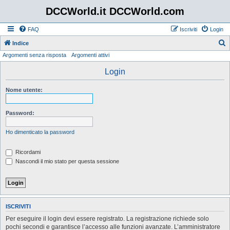
DCCWorld.it DCCWorld.com
FAQ
Iscriviti
Login
Indice
Argomenti senza risposta
Argomenti attivi
e
r
Login
c
Nome utente:
a
Password:
Ho dimenticato la password
Ricordami
Nascondi il mio stato per questa sessione
ISCRIVITI
Per eseguire il login devi essere registrato. La registrazione richiede solo
pochi secondi e garantisce l’accesso alle funzioni avanzate. L’amministratore